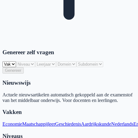
Genereer zelf vragen
Genereer
Nieuwswijs
Actuele nieuwsartikelen automatisch gekoppeld aan de examenstof
van het middelbaar onderwijs. Voor docenten en leerlingen.
Vakken
Economie
Maatschappijleer
Geschiedenis
Aardrijkskunde
Nederlands
En
Niveaus