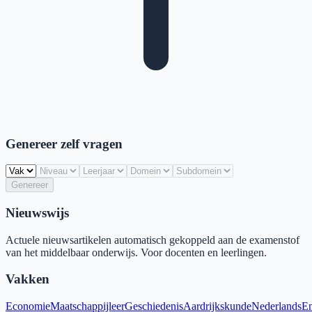
Genereer zelf vragen
Genereer
Nieuwswijs
Actuele nieuwsartikelen automatisch gekoppeld aan de examenstof
van het middelbaar onderwijs. Voor docenten en leerlingen.
Vakken
Economie
Maatschappijleer
Geschiedenis
Aardrijkskunde
Nederlands
En