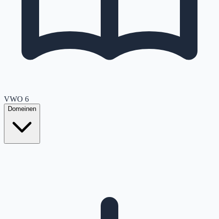
VWO
6
Domeinen