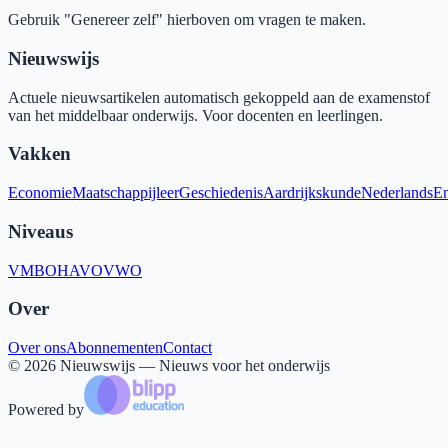
Gebruik "Genereer zelf" hierboven om vragen te maken.
Nieuwswijs
Actuele nieuwsartikelen automatisch gekoppeld aan de examenstof
van het middelbaar onderwijs. Voor docenten en leerlingen.
Vakken
Economie
Maatschappijleer
Geschiedenis
Aardrijkskunde
Nederlands
En
Niveaus
VMBO
HAVO
VWO
Over
Over ons
Abonnementen
Contact
©
2026
Nieuwswijs — Nieuws voor het onderwijs
Powered by