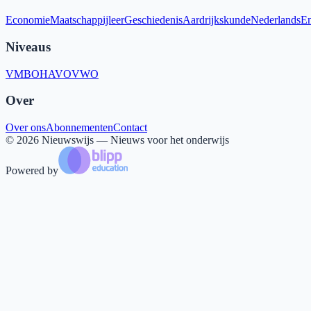
Economie
Maatschappijleer
Geschiedenis
Aardrijkskunde
Nederlands
En
Niveaus
VMBO
HAVO
VWO
Over
Over ons
Abonnementen
Contact
©
2026
Nieuwswijs — Nieuws voor het onderwijs
Powered by