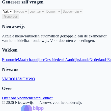
Genereer zelf vragen
Genereer
Nieuwswijs
Actuele nieuwsartikelen automatisch gekoppeld aan de examenstof
van het middelbaar onderwijs. Voor docenten en leerlingen.
Vakken
Economie
Maatschappijleer
Geschiedenis
Aardrijkskunde
Nederlands
En
Niveaus
VMBO
HAVO
VWO
Over
Over ons
Abonnementen
Contact
©
2026
Nieuwswijs — Nieuws voor het onderwijs