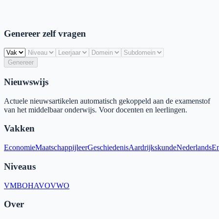
Genereer zelf vragen
Genereer
Nieuwswijs
Actuele nieuwsartikelen automatisch gekoppeld aan de examenstof
van het middelbaar onderwijs. Voor docenten en leerlingen.
Vakken
Economie
Maatschappijleer
Geschiedenis
Aardrijkskunde
Nederlands
En
Niveaus
VMBO
HAVO
VWO
Over