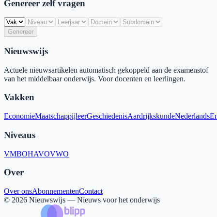
Genereer zelf vragen
Genereer
Nieuwswijs
Actuele nieuwsartikelen automatisch gekoppeld aan de examenstof
van het middelbaar onderwijs. Voor docenten en leerlingen.
Vakken
Economie
Maatschappijleer
Geschiedenis
Aardrijkskunde
Nederlands
En
Niveaus
VMBO
HAVO
VWO
Over
Over ons
Abonnementen
Contact
©
2026
Nieuwswijs — Nieuws voor het onderwijs