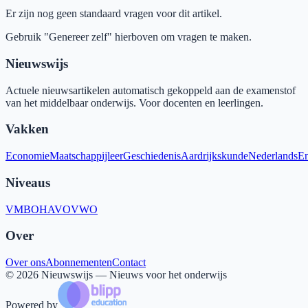
Er zijn nog geen standaard vragen voor dit artikel.
Gebruik "Genereer zelf" hierboven om vragen te maken.
Nieuwswijs
Actuele nieuwsartikelen automatisch gekoppeld aan de examenstof
van het middelbaar onderwijs. Voor docenten en leerlingen.
Vakken
Economie
Maatschappijleer
Geschiedenis
Aardrijkskunde
Nederlands
En
Niveaus
VMBO
HAVO
VWO
Over
Over ons
Abonnementen
Contact
©
2026
Nieuwswijs — Nieuws voor het onderwijs
Powered by