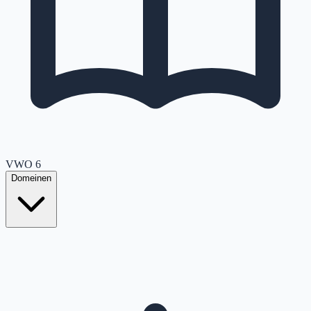
VWO
6
Domeinen