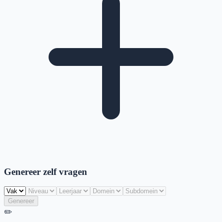
Genereer zelf vragen
Genereer
✏️