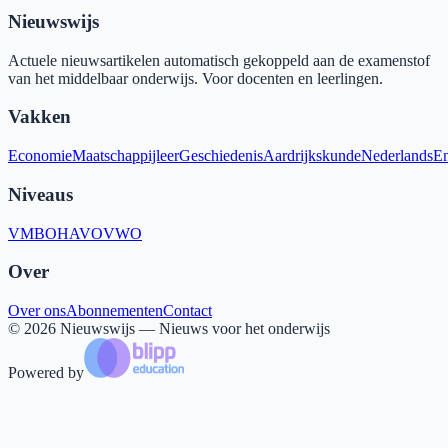
Nieuwswijs
Actuele nieuwsartikelen automatisch gekoppeld aan de examenstof
van het middelbaar onderwijs. Voor docenten en leerlingen.
Vakken
Economie
Maatschappijleer
Geschiedenis
Aardrijkskunde
Nederlands
En
Niveaus
VMBO
HAVO
VWO
Over
Over ons
Abonnementen
Contact
©
2026
Nieuwswijs — Nieuws voor het onderwijs
Powered by