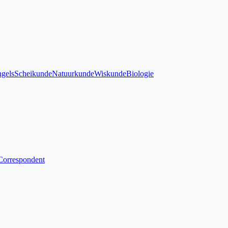
gels
Scheikunde
Natuurkunde
Wiskunde
Biologie
Correspondent