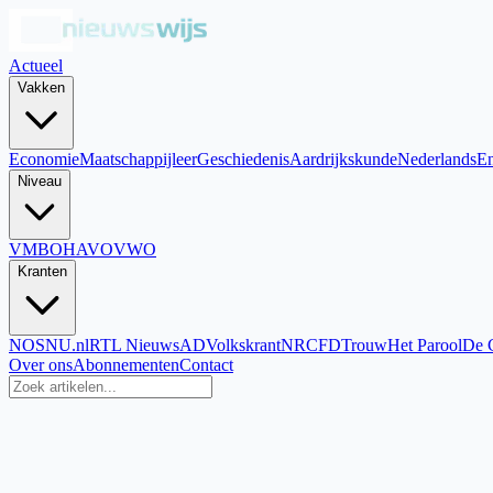
Actueel
Vakken
Economie
Maatschappijleer
Geschiedenis
Aardrijkskunde
Nederlands
En
Niveau
VMBO
HAVO
VWO
Kranten
NOS
NU.nl
RTL Nieuws
AD
Volkskrant
NRC
FD
Trouw
Het Parool
De 
Over ons
Abonnementen
Contact