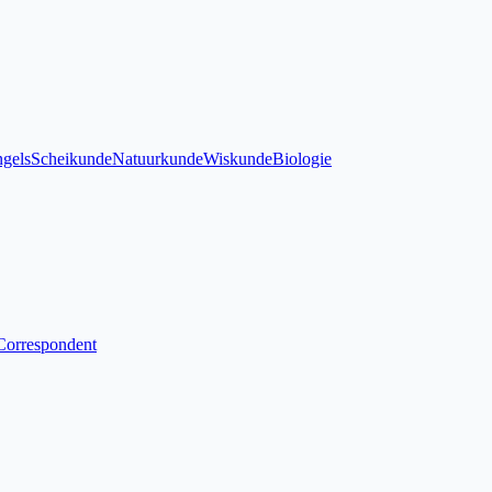
gels
Scheikunde
Natuurkunde
Wiskunde
Biologie
Correspondent