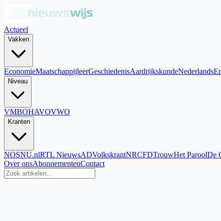
Actueel
Vakken
Economie
Maatschappijleer
Geschiedenis
Aardrijkskunde
Nederlands
En
Niveau
VMBO
HAVO
VWO
Kranten
NOS
NU.nl
RTL Nieuws
AD
Volkskrant
NRC
FD
Trouw
Het Parool
De 
Over ons
Abonnementen
Contact