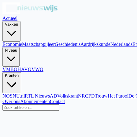
Actueel
Vakken
Economie
Maatschappijleer
Geschiedenis
Aardrijkskunde
Nederlands
En
Niveau
VMBO
HAVO
VWO
Kranten
NOS
NU.nl
RTL Nieuws
AD
Volkskrant
NRC
FD
Trouw
Het Parool
De 
Over ons
Abonnementen
Contact