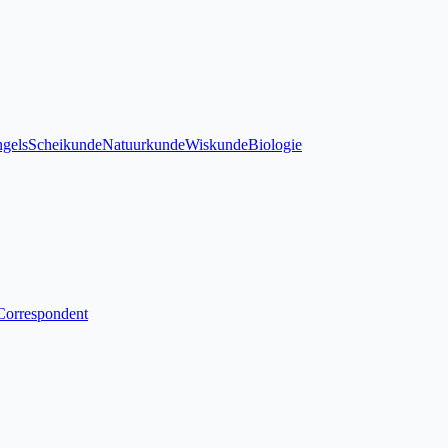
gels
Scheikunde
Natuurkunde
Wiskunde
Biologie
Correspondent