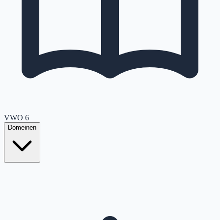
VWO
6
Domeinen