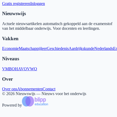
Gratis registreren
Inloggen
Nieuwswijs
Actuele nieuwsartikelen automatisch gekoppeld aan de examenstof
van het middelbaar onderwijs. Voor docenten en leerlingen.
Vakken
Economie
Maatschappijleer
Geschiedenis
Aardrijkskunde
Nederlands
En
Niveaus
VMBO
HAVO
VWO
Over
Over ons
Abonnementen
Contact
©
2026
Nieuwswijs — Nieuws voor het onderwijs
Powered by