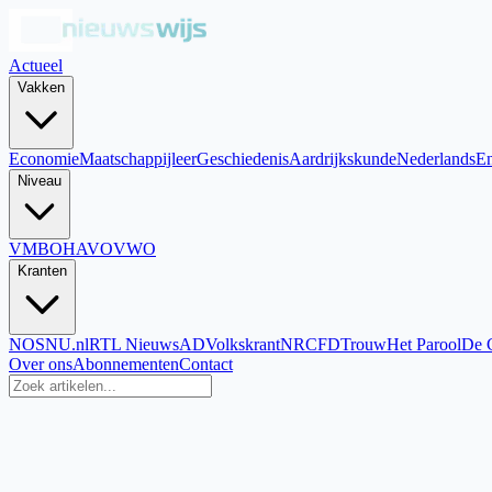
Actueel
Vakken
Economie
Maatschappijleer
Geschiedenis
Aardrijkskunde
Nederlands
En
Niveau
VMBO
HAVO
VWO
Kranten
NOS
NU.nl
RTL Nieuws
AD
Volkskrant
NRC
FD
Trouw
Het Parool
De 
Over ons
Abonnementen
Contact