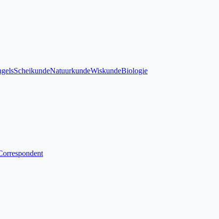
gels
Scheikunde
Natuurkunde
Wiskunde
Biologie
Correspondent