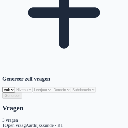
Genereer zelf vragen
Genereer
Vragen
3
vragen
1
Open vraag
Aardrijkskunde
·
B1