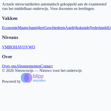
Actuele nieuwsartikelen automatisch gekoppeld aan de examenstof
van het middelbaar onderwijs. Voor docenten en leerlingen.
Vakken
Economie
Maatschappijleer
Geschiedenis
Aardrijkskunde
Nederlands
En
Niveaus
VMBO
HAVO
VWO
Over
Over ons
Abonnementen
Contact
©
2026
Nieuwswijs — Nieuws voor het onderwijs
Powered by