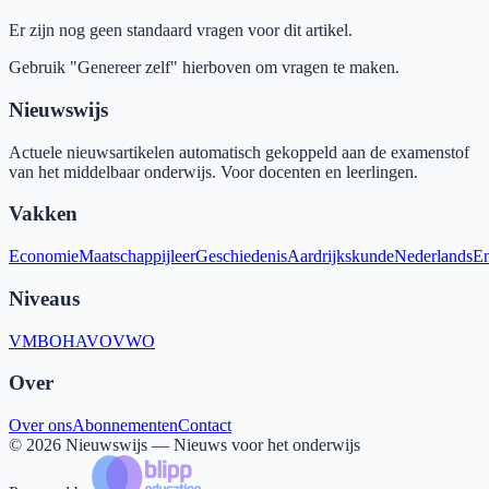
Er zijn nog geen standaard vragen voor dit artikel.
Gebruik "Genereer zelf" hierboven om vragen te maken.
Nieuwswijs
Actuele nieuwsartikelen automatisch gekoppeld aan de examenstof
van het middelbaar onderwijs. Voor docenten en leerlingen.
Vakken
Economie
Maatschappijleer
Geschiedenis
Aardrijkskunde
Nederlands
En
Niveaus
VMBO
HAVO
VWO
Over
Over ons
Abonnementen
Contact
©
2026
Nieuwswijs — Nieuws voor het onderwijs