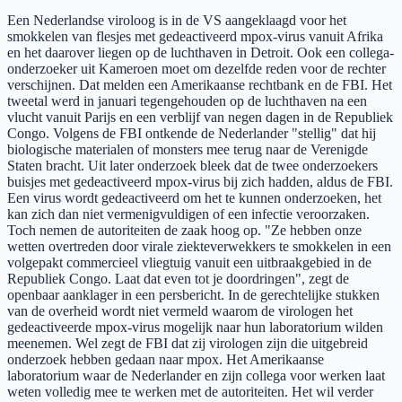
Een Nederlandse viroloog is in de VS aangeklaagd voor het
smokkelen van flesjes met gedeactiveerd mpox-virus vanuit Afrika
en het daarover liegen op de luchthaven in Detroit. Ook een collega-
onderzoeker uit Kameroen moet om dezelfde reden voor de rechter
verschijnen. Dat melden een Amerikaanse rechtbank en de FBI. Het
tweetal werd in januari tegengehouden op de luchthaven na een
vlucht vanuit Parijs en een verblijf van negen dagen in de Republiek
Congo. Volgens de FBI ontkende de Nederlander "stellig" dat hij
biologische materialen of monsters mee terug naar de Verenigde
Staten bracht. Uit later onderzoek bleek dat de twee onderzoekers
buisjes met gedeactiveerd mpox-virus bij zich hadden, aldus de FBI.
Een virus wordt gedeactiveerd om het te kunnen onderzoeken, het
kan zich dan niet vermenigvuldigen of een infectie veroorzaken.
Toch nemen de autoriteiten de zaak hoog op. "Ze hebben onze
wetten overtreden door virale ziekteverwekkers te smokkelen in een
volgepakt commercieel vliegtuig vanuit een uitbraakgebied in de
Republiek Congo. Laat dat even tot je doordringen", zegt de
openbaar aanklager in een persbericht. In de gerechtelijke stukken
van de overheid wordt niet vermeld waarom de virologen het
gedeactiveerde mpox-virus mogelijk naar hun laboratorium wilden
meenemen. Wel zegt de FBI dat zij virologen zijn die uitgebreid
onderzoek hebben gedaan naar mpox. Het Amerikaanse
laboratorium waar de Nederlander en zijn collega voor werken laat
weten volledig mee te werken met de autoriteiten. Het wil verder