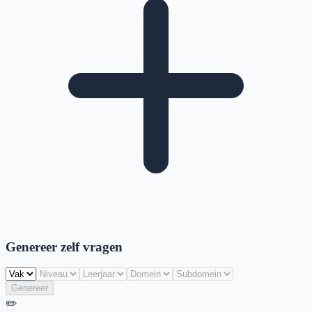
Genereer zelf vragen
Genereer
✏️