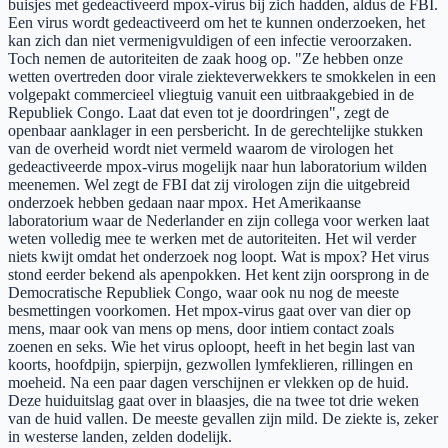
buisjes met gedeactiveerd mpox-virus bij zich hadden, aldus de FBI.
Een virus wordt gedeactiveerd om het te kunnen onderzoeken, het
kan zich dan niet vermenigvuldigen of een infectie veroorzaken.
Toch nemen de autoriteiten de zaak hoog op. "Ze hebben onze
wetten overtreden door virale ziekteverwekkers te smokkelen in een
volgepakt commercieel vliegtuig vanuit een uitbraakgebied in de
Republiek Congo. Laat dat even tot je doordringen", zegt de
openbaar aanklager in een persbericht. In de gerechtelijke stukken
van de overheid wordt niet vermeld waarom de virologen het
gedeactiveerde mpox-virus mogelijk naar hun laboratorium wilden
meenemen. Wel zegt de FBI dat zij virologen zijn die uitgebreid
onderzoek hebben gedaan naar mpox. Het Amerikaanse
laboratorium waar de Nederlander en zijn collega voor werken laat
weten volledig mee te werken met de autoriteiten. Het wil verder
niets kwijt omdat het onderzoek nog loopt. Wat is mpox? Het virus
stond eerder bekend als apenpokken. Het kent zijn oorsprong in de
Democratische Republiek Congo, waar ook nu nog de meeste
besmettingen voorkomen. Het mpox-virus gaat over van dier op
mens, maar ook van mens op mens, door intiem contact zoals
zoenen en seks. Wie het virus oploopt, heeft in het begin last van
koorts, hoofdpijn, spierpijn, gezwollen lymfeklieren, rillingen en
moeheid. Na een paar dagen verschijnen er vlekken op de huid.
Deze huiduitslag gaat over in blaasjes, die na twee tot drie weken
van de huid vallen. De meeste gevallen zijn mild. De ziekte is, zeker
in westerse landen, zelden dodelijk.