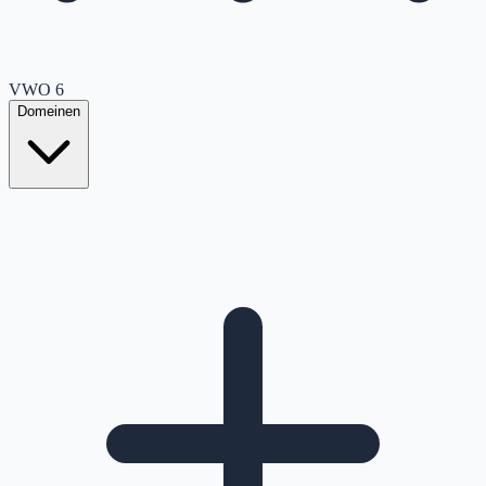
VWO
6
Domeinen