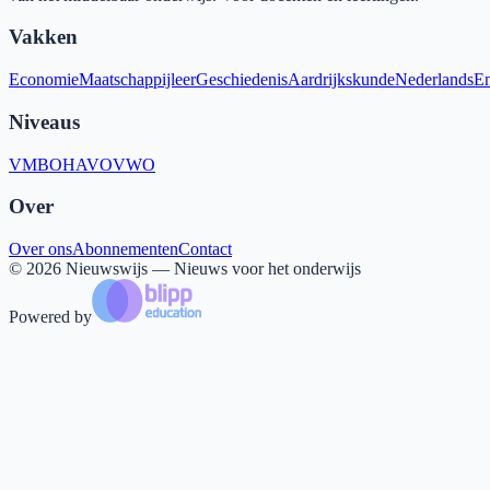
Vakken
Economie
Maatschappijleer
Geschiedenis
Aardrijkskunde
Nederlands
En
Niveaus
VMBO
HAVO
VWO
Over
Over ons
Abonnementen
Contact
©
2026
Nieuwswijs — Nieuws voor het onderwijs
Powered by