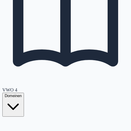
VWO
4
Domeinen