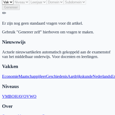
Genereer
✏️
Er zijn nog geen standaard vragen voor dit artikel.
Gebruik "Genereer zelf" hierboven om vragen te maken.
Nieuwswijs
Actuele nieuwsartikelen automatisch gekoppeld aan de examenstof
van het middelbaar onderwijs. Voor docenten en leerlingen.
Vakken
Economie
Maatschappijleer
Geschiedenis
Aardrijkskunde
Nederlands
En
Niveaus
VMBO
HAVO
VWO
Over