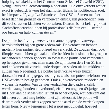
hulp ingeschakeld van het Centrum voor Seksueel Geweld (CSG),
Veilig Thuis en Slachtofferhulp Nederland. "De onzekerheid wat er
exact is gebeurd, is voor het slachtoffer tijdens het politieonderzoek
heel impactvol", zegt Iva Bicanic van het CSG. "Samen met het
besef dat haar grenzen en vertrouwen ernstig zijn geschonden, kan
dit veel stress en klachten veroorzaken. Daarom is het belangrijk dat
slachtoffers terechtkunnen bij professionals die hun een luisterend
oor bieden en hulp kunnen geven."
De politie heeft vorige week vier mannen opgepakt vanwege
betrokkenheid bij een grote zedenzaak. De verdachten hebben
mogelijk hun partner gedrogeerd en verkracht. Ze zouden daar ook
filmpjes van hebben gemaakt en die beelden in besloten chatgroepen
met anderen hebben gedeeld. In totaal is de politie acht verdachten
op het spoor gekomen, allen man. Ze zijn tussen de 21 en 51 jaar
oud en komen uit verschillende dorpen en steden uit het midden en
zuiden van Nederland. De politie heeft vorige week huizen
doorzocht en daarbij gegevensdragers zoals computers, telefoons en
USB-sticks in beslag genomen. Ook zijn verdovende middelen en
wapens gevonden. Van de vier verdachten die daadwerkelijk
werden aangehouden en verhoord, zit alleen nog een 49-jarige man
uit Horst aan de Maas vast. Hij zit in beperkingen, wat betekent dat
hij alleen contact mag hebben met zijn advocaat. De politie wil
daarom ook verder niets zeggen over de aard van de verdenkingen
tegen hem. Nieuw fenomeen Het is nog niet duidelijk hoeveel