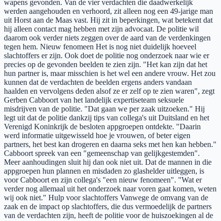
wapens gevonden. Van de vier verdachten die daadwerkelijk
werden aangehouden en verhoord, zit alleen nog een 49-jarige man
uit Horst aan de Maas vast. Hij zit in beperkingen, wat betekent dat
hij alleen contact mag hebben met zijn advocaat. De politie wil
daarom ook verder niets zeggen over de aard van de verdenkingen
tegen hem. Nieuw fenomeen Het is nog niet duidelijk hoeveel
slachtoffers er zijn. Ook doet de politie nog onderzoek naar wie er
precies op de gevonden beelden te zien zijn. "Het kan zijn dat het
hun partner is, maar misschien is het wel een andere vrouw. Het zou
kunnen dat de verdachten de beelden ergens anders vandaan
haalden en vervolgens deden alsof ze er zelf op te zien waren", zegt
Gerben Cabboort van het landelijk expertiseteam seksuele
misdrijven van de politie. "Dat gaan we per zaak uitzoeken." Hij
legt uit dat de politie dankzij tips van collega's uit Duitsland en het
Verenigd Koninkrijk de besloten appgroepen ontdekte. "Daarin
werd informatie uitgewisseld hoe je vrouwen, of beter eigen
partners, het best kan drogeren en daarna seks met hen kan hebben."
Cabboort spreek van een "gemeenschap van gelijkgestemden".
Meer aanhoudingen sluit hij dan ook niet uit. Dat de mannen in die
appgroepen hun plannen en misdaden zo glashelder uitleggen, is
voor Cabboort en zijn collega's "een nieuw fenomeen". "Wat er
verder nog allemaal uit het onderzoek naar voren gaat komen, weten
wij ook niet." Hulp voor slachtoffers Vanwege de omvang van de
zaak en de impact op slachtoffers, die dus vermoedelijk de partners
van de verdachten zijn, heeft de politie voor de huiszoekingen al de