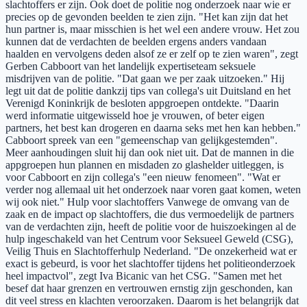
slachtoffers er zijn. Ook doet de politie nog onderzoek naar wie er
precies op de gevonden beelden te zien zijn. "Het kan zijn dat het
hun partner is, maar misschien is het wel een andere vrouw. Het zou
kunnen dat de verdachten de beelden ergens anders vandaan
haalden en vervolgens deden alsof ze er zelf op te zien waren", zegt
Gerben Cabboort van het landelijk expertiseteam seksuele
misdrijven van de politie. "Dat gaan we per zaak uitzoeken." Hij
legt uit dat de politie dankzij tips van collega's uit Duitsland en het
Verenigd Koninkrijk de besloten appgroepen ontdekte. "Daarin
werd informatie uitgewisseld hoe je vrouwen, of beter eigen
partners, het best kan drogeren en daarna seks met hen kan hebben."
Cabboort spreek van een "gemeenschap van gelijkgestemden".
Meer aanhoudingen sluit hij dan ook niet uit. Dat de mannen in die
appgroepen hun plannen en misdaden zo glashelder uitleggen, is
voor Cabboort en zijn collega's "een nieuw fenomeen". "Wat er
verder nog allemaal uit het onderzoek naar voren gaat komen, weten
wij ook niet." Hulp voor slachtoffers Vanwege de omvang van de
zaak en de impact op slachtoffers, die dus vermoedelijk de partners
van de verdachten zijn, heeft de politie voor de huiszoekingen al de
hulp ingeschakeld van het Centrum voor Seksueel Geweld (CSG),
Veilig Thuis en Slachtofferhulp Nederland. "De onzekerheid wat er
exact is gebeurd, is voor het slachtoffer tijdens het politieonderzoek
heel impactvol", zegt Iva Bicanic van het CSG. "Samen met het
besef dat haar grenzen en vertrouwen ernstig zijn geschonden, kan
dit veel stress en klachten veroorzaken. Daarom is het belangrijk dat