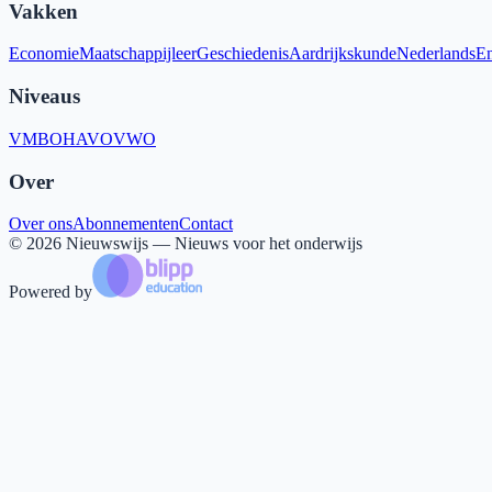
Vakken
Economie
Maatschappijleer
Geschiedenis
Aardrijkskunde
Nederlands
En
Niveaus
VMBO
HAVO
VWO
Over
Over ons
Abonnementen
Contact
©
2026
Nieuwswijs — Nieuws voor het onderwijs
Powered by