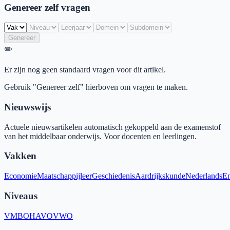
Genereer zelf vragen
Genereer
✏️
Er zijn nog geen standaard vragen voor dit artikel.
Gebruik "Genereer zelf" hierboven om vragen te maken.
Nieuwswijs
Actuele nieuwsartikelen automatisch gekoppeld aan de examenstof
van het middelbaar onderwijs. Voor docenten en leerlingen.
Vakken
Economie
Maatschappijleer
Geschiedenis
Aardrijkskunde
Nederlands
En
Niveaus
VMBO
HAVO
VWO