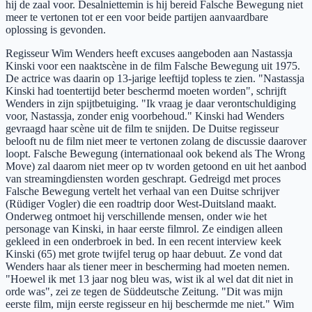
hij de zaal voor. Desalniettemin is hij bereid Falsche Bewegung niet
meer te vertonen tot er een voor beide partijen aanvaardbare
oplossing is gevonden.
Regisseur Wim Wenders heeft excuses aangeboden aan Nastassja
Kinski voor een naaktscène in de film Falsche Bewegung uit 1975.
De actrice was daarin op 13-jarige leeftijd topless te zien. "Nastassja
Kinski had toentertijd beter beschermd moeten worden", schrijft
Wenders in zijn spijtbetuiging. "Ik vraag je daar verontschuldiging
voor, Nastassja, zonder enig voorbehoud." Kinski had Wenders
gevraagd haar scène uit de film te snijden. De Duitse regisseur
belooft nu de film niet meer te vertonen zolang de discussie daarover
loopt. Falsche Bewegung (internationaal ook bekend als The Wrong
Move) zal daarom niet meer op tv worden getoond en uit het aanbod
van streamingdiensten worden geschrapt. Gedreigd met proces
Falsche Bewegung vertelt het verhaal van een Duitse schrijver
(Rüdiger Vogler) die een roadtrip door West-Duitsland maakt.
Onderweg ontmoet hij verschillende mensen, onder wie het
personage van Kinski, in haar eerste filmrol. Ze eindigen alleen
gekleed in een onderbroek in bed. In een recent interview keek
Kinski (65) met grote twijfel terug op haar debuut. Ze vond dat
Wenders haar als tiener meer in bescherming had moeten nemen.
"Hoewel ik met 13 jaar nog bleu was, wist ik al wel dat dit niet in
orde was", zei ze tegen de Süddeutsche Zeitung. "Dit was mijn
eerste film, mijn eerste regisseur en hij beschermde me niet." Wim