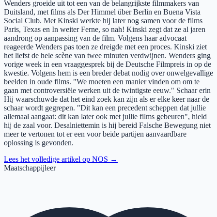
Wenders groeide uit tot een van de belangrijkste filmmakers van
Duitsland, met films als Der Himmel über Berlin en Buena Vista
Social Club. Met Kinski werkte hij later nog samen voor de films
Paris, Texas en In weiter Ferne, so nah! Kinski zegt dat ze al jaren
aandrong op aanpassing van de film. Volgens haar advocaat
reageerde Wenders pas toen ze dreigde met een proces. Kinski ziet
het liefst de hele scène van twee minuten verdwijnen. Wenders ging
vorige week in een vraaggesprek bij de Deutsche Filmpreis in op de
kwestie. Volgens hem is een breder debat nodig over onwelgevallige
beelden in oude films. "We moeten een manier vinden om om te
gaan met controversiële werken uit de twintigste eeuw." Schaar erin
Hij waarschuwde dat het eind zoek kan zijn als er elke keer naar de
schaar wordt gegrepen. "Dit kan een precedent scheppen dat jullie
allemaal aangaat: dit kan later ook met jullie films gebeuren", hield
hij de zaal voor. Desalniettemin is hij bereid Falsche Bewegung niet
meer te vertonen tot er een voor beide partijen aanvaardbare
oplossing is gevonden.
Lees het volledige artikel op
NOS
→
Maatschappijleer