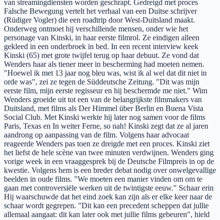
van streamingdiensten worden geschrapt. Gedreigd met proces
Falsche Bewegung vertelt het verhaal van een Duitse schrijver
(Rüdiger Vogler) die een roadtrip door West-Duitsland maakt.
Onderweg ontmoet hij verschillende mensen, onder wie het
personage van Kinski, in haar eerste filmrol. Ze eindigen alleen
gekleed in een onderbroek in bed. In een recent interview keek
Kinski (65) met grote twijfel terug op haar debuut. Ze vond dat
Wenders haar als tiener meer in bescherming had moeten nemen.
"Hoewel ik met 13 jaar nog bleu was, wist ik al wel dat dit niet in
orde was", zei ze tegen de Süddeutsche Zeitung. "Dit was mijn
eerste film, mijn eerste regisseur en hij beschermde me niet." Wim
Wenders groeide uit tot een van de belangrijkste filmmakers van
Duitsland, met films als Der Himmel über Berlin en Buena Vista
Social Club. Met Kinski werkte hij later nog samen voor de films
Paris, Texas en In weiter Ferne, so nah! Kinski zegt dat ze al jaren
aandrong op aanpassing van de film. Volgens haar advocaat
reageerde Wenders pas toen ze dreigde met een proces. Kinski ziet
het liefst de hele scène van twee minuten verdwijnen. Wenders ging
vorige week in een vraaggesprek bij de Deutsche Filmpreis in op de
kwestie. Volgens hem is een breder debat nodig over onwelgevallige
beelden in oude films. "We moeten een manier vinden om om te
gaan met controversiële werken uit de twintigste eeuw." Schaar erin
Hij waarschuwde dat het eind zoek kan zijn als er elke keer naar de
schaar wordt gegrepen. "Dit kan een precedent scheppen dat jullie
allemaal aangaat: dit kan later ook met jullie films gebeuren", hield