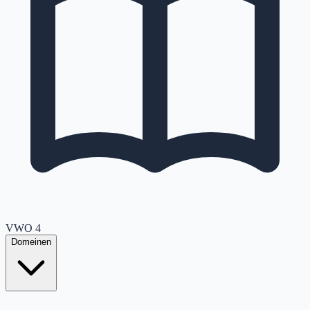
VWO
4
Domeinen