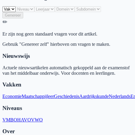
Genereer
✏️
Er zijn nog geen standaard vragen voor dit artikel.
Gebruik "Genereer zelf" hierboven om vragen te maken.
Nieuwswijs
Actuele nieuwsartikelen automatisch gekoppeld aan de examenstof
van het middelbaar onderwijs. Voor docenten en leerlingen.
Vakken
Economie
Maatschappijleer
Geschiedenis
Aardrijkskunde
Nederlands
En
Niveaus
VMBO
HAVO
VWO
Over