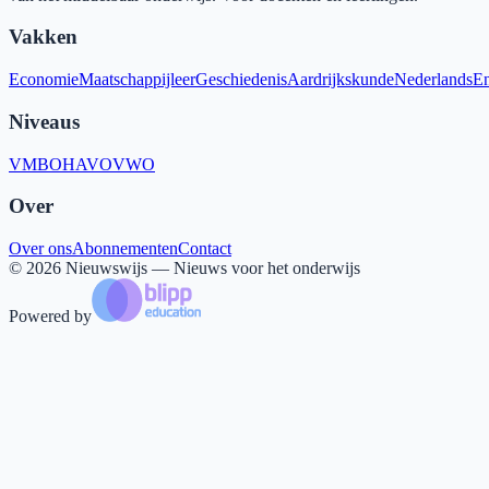
Vakken
Economie
Maatschappijleer
Geschiedenis
Aardrijkskunde
Nederlands
En
Niveaus
VMBO
HAVO
VWO
Over
Over ons
Abonnementen
Contact
©
2026
Nieuwswijs — Nieuws voor het onderwijs
Powered by