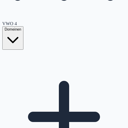
VWO
4
Domeinen