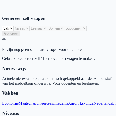
Genereer zelf vragen
Genereer
✏️
Er zijn nog geen standaard vragen voor dit artikel.
Gebruik "Genereer zelf" hierboven om vragen te maken.
Nieuwswijs
Actuele nieuwsartikelen automatisch gekoppeld aan de examenstof
van het middelbaar onderwijs. Voor docenten en leerlingen.
Vakken
Economie
Maatschappijleer
Geschiedenis
Aardrijkskunde
Nederlands
En
Niveaus