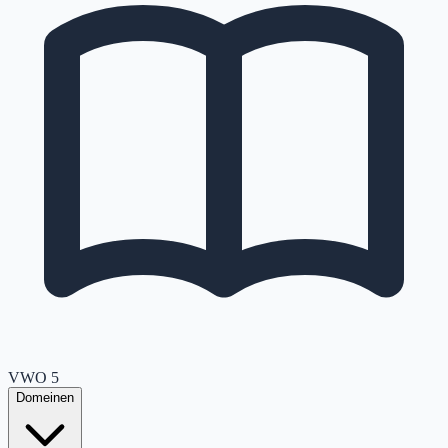
VWO
5
Domeinen