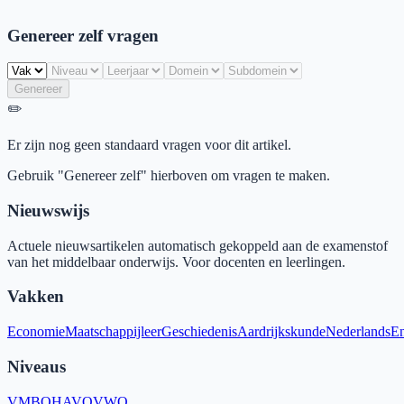
Genereer zelf vragen
Genereer
✏️
Er zijn nog geen standaard vragen voor dit artikel.
Gebruik "Genereer zelf" hierboven om vragen te maken.
Nieuwswijs
Actuele nieuwsartikelen automatisch gekoppeld aan de examenstof
van het middelbaar onderwijs. Voor docenten en leerlingen.
Vakken
Economie
Maatschappijleer
Geschiedenis
Aardrijkskunde
Nederlands
En
Niveaus
VMBO
HAVO
VWO