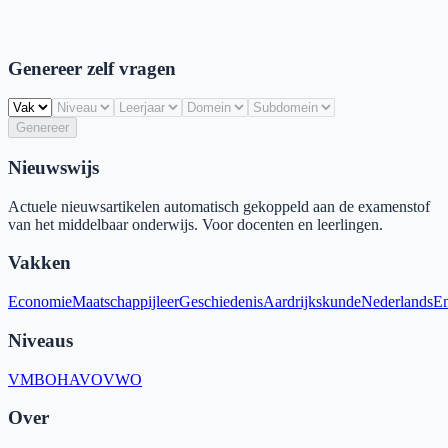
Genereer zelf vragen
Genereer
Nieuwswijs
Actuele nieuwsartikelen automatisch gekoppeld aan de examenstof
van het middelbaar onderwijs. Voor docenten en leerlingen.
Vakken
Economie
Maatschappijleer
Geschiedenis
Aardrijkskunde
Nederlands
En
Niveaus
VMBO
HAVO
VWO
Over