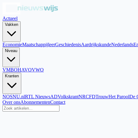
Actueel
Vakken
Economie
Maatschappijleer
Geschiedenis
Aardrijkskunde
Nederlands
En
Niveau
VMBO
HAVO
VWO
Kranten
NOS
NU.nl
RTL Nieuws
AD
Volkskrant
NRC
FD
Trouw
Het Parool
De 
Over ons
Abonnementen
Contact