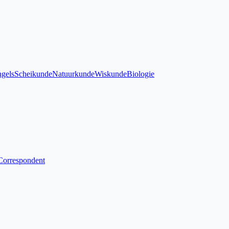
gels
Scheikunde
Natuurkunde
Wiskunde
Biologie
Correspondent