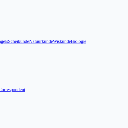
gels
Scheikunde
Natuurkunde
Wiskunde
Biologie
Correspondent