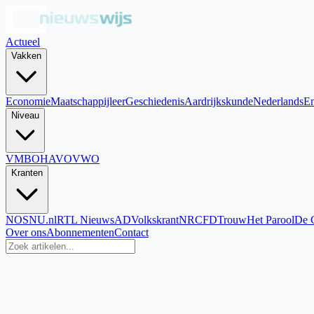
Actueel
Vakken
Economie
Maatschappijleer
Geschiedenis
Aardrijkskunde
Nederlands
En
Niveau
VMBO
HAVO
VWO
Kranten
NOS
NU.nl
RTL Nieuws
AD
Volkskrant
NRC
FD
Trouw
Het Parool
De 
Over ons
Abonnementen
Contact