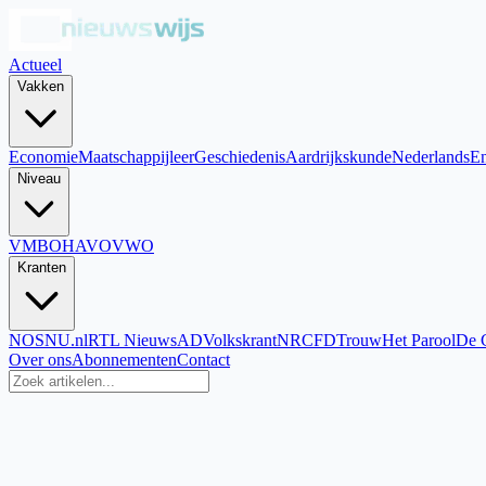
Actueel
Vakken
Economie
Maatschappijleer
Geschiedenis
Aardrijkskunde
Nederlands
En
Niveau
VMBO
HAVO
VWO
Kranten
NOS
NU.nl
RTL Nieuws
AD
Volkskrant
NRC
FD
Trouw
Het Parool
De 
Over ons
Abonnementen
Contact