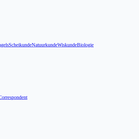
gels
Scheikunde
Natuurkunde
Wiskunde
Biologie
Correspondent