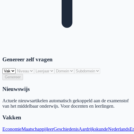
Genereer zelf vragen
Genereer
Nieuwswijs
Actuele nieuwsartikelen automatisch gekoppeld aan de examenstof
van het middelbaar onderwijs. Voor docenten en leerlingen.
Vakken
Economie
Maatschappijleer
Geschiedenis
Aardrijkskunde
Nederlands
En