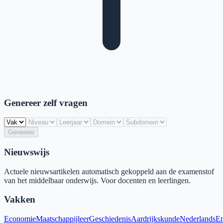
Genereer zelf vragen
Genereer
Nieuwswijs
Actuele nieuwsartikelen automatisch gekoppeld aan de examenstof
van het middelbaar onderwijs. Voor docenten en leerlingen.
Vakken
Economie
Maatschappijleer
Geschiedenis
Aardrijkskunde
Nederlands
En