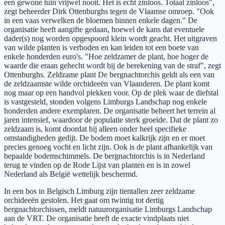
een gewone tuin vrijwel nooit. Het is echt zinloos. Totaal zinloos",
zegt beheerder Dirk Ottenburghs tegen de Vlaamse omroep. "Ook
in een vaas verwelken de bloemen binnen enkele dagen." De
organisatie heeft aangifte gedaan, hoewel de kans dat eventuele
dader(s) nog worden opgespoord klein wordt geacht. Het uitgraven
van wilde planten is verboden en kan leiden tot een boete van
enkele honderden euro's. "Hoe zeldzamer de plant, hoe hoger de
waarde die eraan gehecht wordt bij de berekening van de straf", zegt
Ottenburghs. Zeldzame plant De bergnachtorchis geldt als een van
de zeldzaamste wilde orchideeën van Vlaanderen. De plant komt
nog maar op een handvol plekken voor. Op de plek waar de diefstal
is vastgesteld, stonden volgens Limburgs Landschap nog enkele
honderden andere exemplaren. De organisatie beheert het terrein al
jaren intensief, waardoor de populatie sterk groeide. Dat de plant zo
zeldzaam is, komt doordat hij alleen onder heel specifieke
omstandigheden gedijt. De bodem moet kalkrijk zijn en er moet
precies genoeg vocht en licht zijn. Ook is de plant afhankelijk van
bepaalde bodemschimmels. De bergnachtorchis is in Nederland
terug te vinden op de Rode Lijst van planten en is in zowel
Nederland als België wettelijk beschermd.
In een bos in Belgisch Limburg zijn tientallen zeer zeldzame
orchideeën gestolen. Het gaat om twintig tot dertig
bergnachtorchissen, meldt natuurorganisatie Limburgs Landschap
aan de VRT. De organisatie heeft de exacte vindplaats niet