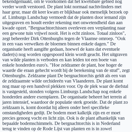
bekendgemaakt, om te voorkomen dat het kwetsbare gebied nog
verder wordt verstoord. De plant lokt normaal nachtvlinders met
haar geur, maar dit keer kwam er blijkbaar ook menselijk bezoek op
af. Limburgs Landschap vermoedt dat de planten door iemand zijn
uitgegraven en houdt eerder rekening met onwetendheid dan aan
kwade opzet. "Bergnachtorchissen overleven een verplanting naar
een gewone tuin vrijwel nooit. Het is echt zinloos. Totaal zinloos",
zegt beheerder Dirk Ottenburghs tegen de Vlaamse omroep. "Ook
in een vaas verwelken de bloemen binnen enkele dagen." De
organisatie heeft aangifte gedaan, hoewel de kans dat eventuele
dader(s) nog worden opgespoord klein wordt geacht. Het uitgraven
van wilde planten is verboden en kan leiden tot een boete van
enkele honderden euro's. "Hoe zeldzamer de plant, hoe hoger de
waarde die eraan gehecht wordt bij de berekening van de straf", zegt
Ottenburghs. Zeldzame plant De bergnachtorchis geldt als een van
de zeldzaamste wilde orchideeën van Vlaanderen. De plant komt
nog maar op een handvol plekken voor. Op de plek waar de diefstal
is vastgesteld, stonden volgens Limburgs Landschap nog enkele
honderden andere exemplaren. De organisatie beheert het terrein al
jaren intensief, waardoor de populatie sterk groeide. Dat de plant zo
zeldzaam is, komt doordat hij alleen onder heel specifieke
omstandigheden gedijt. De bodem moet kalkrijk zijn en er moet
precies genoeg vocht en licht zijn. Ook is de plant afhankelijk van
bepaalde bodemschimmels. De bergnachtorchis is in Nederland
terug te vinden op de Rode Lijst van planten en is in zowel