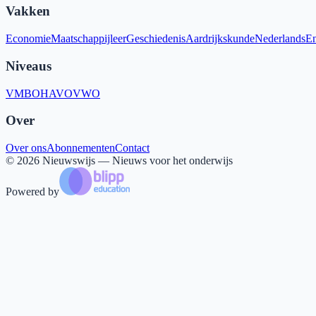
Vakken
Economie
Maatschappijleer
Geschiedenis
Aardrijkskunde
Nederlands
En
Niveaus
VMBO
HAVO
VWO
Over
Over ons
Abonnementen
Contact
©
2026
Nieuwswijs — Nieuws voor het onderwijs
Powered by