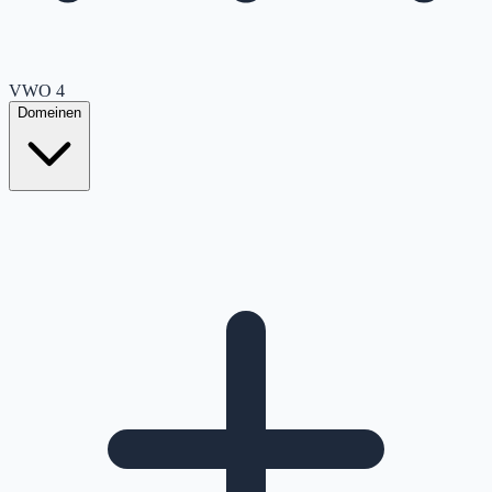
VWO
4
Domeinen