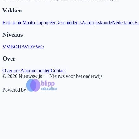
Vakken
Economie
Maatschappijleer
Geschiedenis
Aardrijkskunde
Nederlands
En
Niveaus
VMBO
HAVO
VWO
Over
Over ons
Abonnementen
Contact
©
2026
Nieuwswijs — Nieuws voor het onderwijs
Powered by