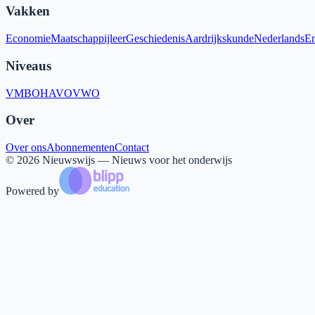
Vakken
Economie
Maatschappijleer
Geschiedenis
Aardrijkskunde
Nederlands
En
Niveaus
VMBO
HAVO
VWO
Over
Over ons
Abonnementen
Contact
©
2026
Nieuwswijs — Nieuws voor het onderwijs
Powered by