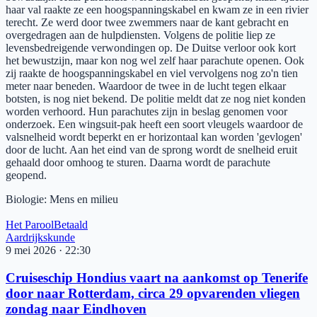
haar val raakte ze een hoogspanningskabel en kwam ze in een rivier
terecht. Ze werd door twee zwemmers naar de kant gebracht en
overgedragen aan de hulpdiensten. Volgens de politie liep ze
levensbedreigende verwondingen op. De Duitse verloor ook kort
het bewustzijn, maar kon nog wel zelf haar parachute openen. Ook
zij raakte de hoogspanningskabel en viel vervolgens nog zo'n tien
meter naar beneden. Waardoor de twee in de lucht tegen elkaar
botsten, is nog niet bekend. De politie meldt dat ze nog niet konden
worden verhoord. Hun parachutes zijn in beslag genomen voor
onderzoek. Een wingsuit-pak heeft een soort vleugels waardoor de
valsnelheid wordt beperkt en er horizontaal kan worden 'gevlogen'
door de lucht. Aan het eind van de sprong wordt de snelheid eruit
gehaald door omhoog te sturen. Daarna wordt de parachute
geopend.
Biologie
:
Mens en milieu
Het Parool
Betaald
Aardrijkskunde
9 mei 2026
·
22:30
Cruiseschip Hondius vaart na aankomst op Tenerife
door naar Rotterdam, circa 29 opvarenden vliegen
zondag naar Eindhoven