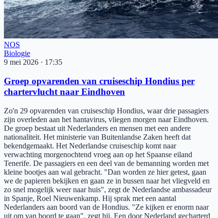
NOS
Biologie
9 mei 2026
·
17:35
Groep opvarenden van cruiseschip Hondius per
chartervlucht naar Eindhoven
Zo'n 29 opvarenden van cruiseschip Hondius, waar drie passagiers
zijn overleden aan het hantavirus, vliegen morgen naar Eindhoven.
De groep bestaat uit Nederlanders en mensen met een andere
nationaliteit. Het ministerie van Buitenlandse Zaken heeft dat
bekendgemaakt. Het Nederlandse cruiseschip komt naar
verwachting morgenochtend vroeg aan op het Spaanse eiland
Tenerife. De passagiers en een deel van de bemanning worden met
kleine bootjes aan wal gebracht. "Dan worden ze hier getest, gaan
we de papieren bekijken en gaan ze in bussen naar het vliegveld en
zo snel mogelijk weer naar huis", zegt de Nederlandse ambassadeur
in Spanje, Roel Nieuwenkamp. Hij sprak met een aantal
Nederlanders aan boord van de Hondius. "Ze kijken er enorm naar
uit om van boord te gaan", zegt hij. Een door Nederland gecharterd