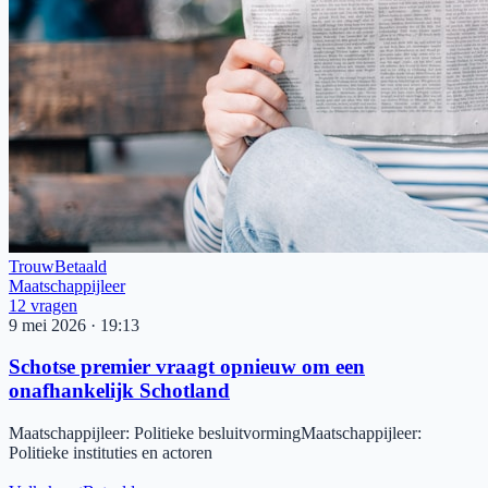
Trouw
Betaald
Maatschappijleer
12
vragen
9 mei 2026
·
19:13
Schotse premier vraagt opnieuw om een
onafhankelijk Schotland
Maatschappijleer
:
Politieke besluitvorming
Maatschappijleer
:
Politieke instituties en actoren