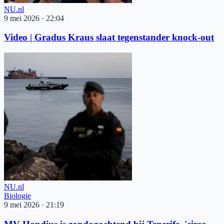
NU.nl
9 mei 2026
·
22:04
Video | Gradus Kraus slaat tegenstander knock-out
NU.nl
Biologie
9 mei 2026
·
21:19