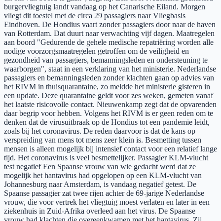
burgervliegtuig landt vandaag op het Canarische Eiland. Morgen
vliegt dit toestel met de circa 29 passagiers naar Vliegbasis
Eindhoven. De Hondius vaart zonder passagiers door naar de haven
van Rotterdam. Dat duurt naar verwachting vijf dagen. Maatregelen
aan boord "Gedurende de gehele medische repatriëring worden alle
nodige voorzorgsmaatregelen getroffen om de veiligheid en
gezondheid van passagiers, bemanningsleden en ondersteuning te
waarborgen", staat in een verklaring van het ministerie. Nederlandse
passagiers en bemanningsleden zonder klachten gaan op advies van
het RIVM in thuisquarantaine, zo meldde het ministerie gisteren in
een update. Deze quarantaine geldt voor zes weken, gemeten vanaf
het laatste risicovolle contact. Nieuwenkamp zegt dat de opvarenden
daar begrip voor hebben. Volgens het RIVM is er geen reden om te
denken dat de virusuitbraak op de Hondius tot een pandemie leidt,
zoals bij het coronavirus. De reden daarvoor is dat de kans op
verspreiding van mens tot mens zeer klein is. Besmetting tussen
mensen is alleen mogelijk bij intensief contact voor een relatief lange
tijd. Het coronavirus is veel besmettelijker. Passagier KLM-vlucht
test negatief Een Spaanse vrouw van wie gedacht werd dat ze
mogelijk het hantavirus had opgelopen op een KLM-vlucht van
Johannesburg naar Amsterdam, is vandaag negatief getest. De
Spaanse passagier zat twee rijen achter de 69-jarige Nederlandse
vrouw, die voor vertrek het vliegtuig moest verlaten en later in een
ziekenhuis in Zuid-Afrika overleed aan het virus. De Spaanse
vrouw had klachten die overeenkwamen met het hantavirus. Zij