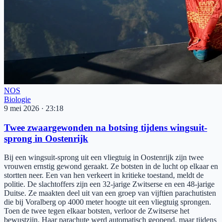
NOS
Biologie
9 mei 2026
·
23:18
Twee zwaargewonden na botsing tijdens wingsuit-
sprong in Oostenrijk
Bij een wingsuit-sprong uit een vliegtuig in Oostenrijk zijn twee
vrouwen ernstig gewond geraakt. Ze botsten in de lucht op elkaar en
stortten neer. Een van hen verkeert in kritieke toestand, meldt de
politie. De slachtoffers zijn een 32-jarige Zwitserse en een 48-jarige
Duitse. Ze maakten deel uit van een groep van vijftien parachutisten
die bij Voralberg op 4000 meter hoogte uit een vliegtuig sprongen.
Toen de twee tegen elkaar botsten, verloor de Zwitserse het
bewustzijn. Haar parachute werd automatisch geopend, maar tijdens