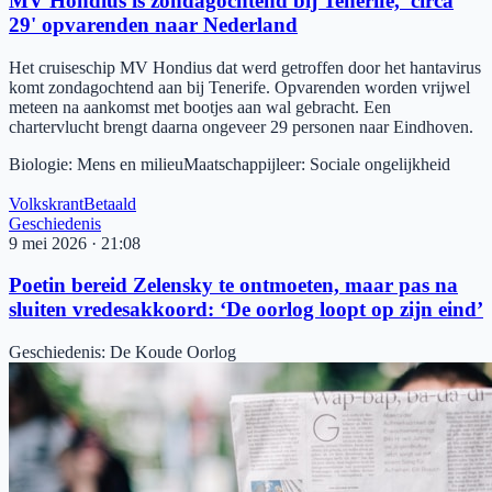
MV Hondius is zondagochtend bij Tenerife, 'circa
29' opvarenden naar Nederland
Het cruiseschip MV Hondius dat werd getroffen door het hantavirus
komt zondagochtend aan bij Tenerife. Opvarenden worden vrijwel
meteen na aankomst met bootjes aan wal gebracht. Een
chartervlucht brengt daarna ongeveer 29 personen naar Eindhoven.
Biologie
:
Mens en milieu
Maatschappijleer
:
Sociale ongelijkheid
Volkskrant
Betaald
Geschiedenis
9 mei 2026
·
21:08
Poetin bereid Zelensky te ontmoeten, maar pas na
sluiten vredesakkoord: ‘De oorlog loopt op zijn eind’
Geschiedenis
:
De Koude Oorlog