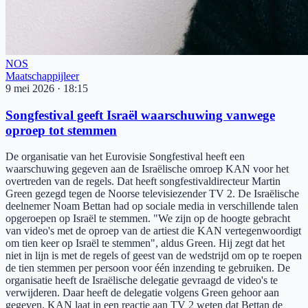
NOS
Maatschappijleer
9 mei 2026
·
18:15
Songfestival geeft Israël waarschuwing vanwege
oproep tot stemmen
De organisatie van het Eurovisie Songfestival heeft een
waarschuwing gegeven aan de Israëlische omroep KAN voor het
overtreden van de regels. Dat heeft songfestivaldirecteur Martin
Green gezegd tegen de Noorse televisiezender TV 2. De Israëlische
deelnemer Noam Bettan had op sociale media in verschillende talen
opgeroepen op Israël te stemmen. "We zijn op de hoogte gebracht
van video's met de oproep van de artiest die KAN vertegenwoordigt
om tien keer op Israël te stemmen", aldus Green. Hij zegt dat het
niet in lijn is met de regels of geest van de wedstrijd om op te roepen
de tien stemmen per persoon voor één inzending te gebruiken. De
organisatie heeft de Israëlische delegatie gevraagd de video's te
verwijderen. Daar heeft de delegatie volgens Green gehoor aan
gegeven. KAN laat in een reactie aan TV 2 weten dat Bettan de