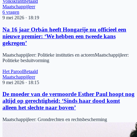
Volkskrant
Betaald
Maatschappijleer
6
vragen
9 mei 2026
·
18:19
Na 16 jaar Orbán heeft Hongarije nu officieel een
nieuwe premier: ‘We hebben een tweede kans
gekregen’
Maatschappijleer
:
Politieke instituties en actoren
Maatschappijleer
:
Politieke besluitvorming
Het Parool
Betaald
Maatschappijleer
9 mei 2026
·
18:15
De moeder van de vermoorde Esther Paul hoopt nog
altijd op gerechtigheid: ‘Sinds haar dood komt
alleen het slechte naar boven’
Maatschappijleer
:
Grondrechten en rechtsbescherming