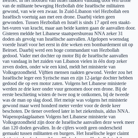
Beiroet. In het noorden van Israël raakten vandaag door een drone
van de militante beweging Hezbollah drie Israëlische militairen
gewond, van wie een zwaar. In Zuid-Libanon viel Hezbollah een
Israëlisch voertuig aan met een drone. Daarbij vielen geen
gewonden. Tussen Hezbollah en Israël is sinds 17 april een staakt-
het-vuren van kracht, maar aan beide kanten gaan de aanvallen door.
Gisteren meldde het Libanese staatspersbureau NNA zeker 31
doden als gevolg van Israëlische aanvallen. Afgelopen woensdag
voerde Israël voor het eerst in drie weken een bombardement uit op
Beiroet. Daarbij werd een hoge commandant van Hezbollah
gedood. Vader met dochter op motor Bij de Israëlische aanvallen
van vandaag in het zuiden van Libanon vielen in één dorp zeker
zeven doden, onder wie een kind, meldt het ministerie van
Volksgezondheid. Vijftien mensen raakten gewond. Verder zou het
Israëlische leger een Syrische man en zijn 12-jarige dochter hebben
gedood die op een motor zaten. Volgens het Libanese ministerie
werden ze drie keer onder vuur genomen door een drone. Bij de
eerste beschieting wisten de twee nog te ontkomen, bij de tweede
was de man op slag dood. Het meisje was volgens het ministerie
gewond maar werd honderd meter verder voor de derde keer
beschoten. De tiener overleed later in het ziekenhuis, aldus NNA.
Wapenopslagplaatsen Volgens het Libanese ministerie van
Volksgezondheid zijn door de Israëlische aanvallen deze week meer
dan 120 doden gevallen. In de cijfers wordt geen onderscheid
gemaakt tussen militanten en burgers. Het Israëlische leger claimt