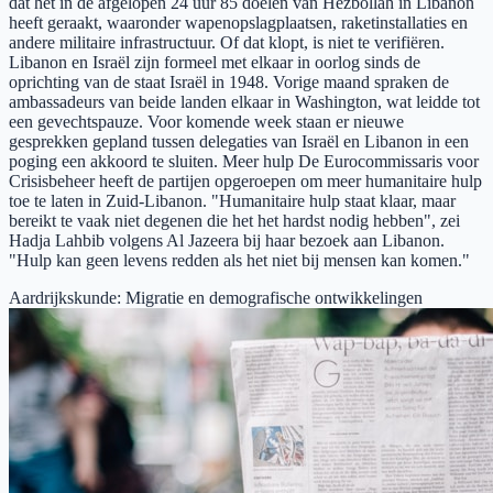
dat het in de afgelopen 24 uur 85 doelen van Hezbollah in Libanon
heeft geraakt, waaronder wapenopslagplaatsen, raketinstallaties en
andere militaire infrastructuur. Of dat klopt, is niet te verifiëren.
Libanon en Israël zijn formeel met elkaar in oorlog sinds de
oprichting van de staat Israël in 1948. Vorige maand spraken de
ambassadeurs van beide landen elkaar in Washington, wat leidde tot
een gevechtspauze. Voor komende week staan er nieuwe
gesprekken gepland tussen delegaties van Israël en Libanon in een
poging een akkoord te sluiten. Meer hulp De Eurocommissaris voor
Crisisbeheer heeft de partijen opgeroepen om meer humanitaire hulp
toe te laten in Zuid-Libanon. "Humanitaire hulp staat klaar, maar
bereikt te vaak niet degenen die het het hardst nodig hebben", zei
Hadja Lahbib volgens Al Jazeera bij haar bezoek aan Libanon.
"Hulp kan geen levens redden als het niet bij mensen kan komen."
Aardrijkskunde
:
Migratie en demografische ontwikkelingen