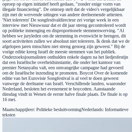
oproep op eigen initiatief heeft gedaan, "zonder enige vorm van
illegale financiering". De omroep stelt dat de video's vergelijkbaar
zijn met de wervende uitingen van andere deelnemende artiesten.
'Niet tolereren' De songfestivaldirecteur zei vorige week in een
interview met Nieuwsuur dat er dit jaar streng gecontroleerd wordt
op politieke inmenging en disproportionele stemmenwerving. "Al
hebben we juryleden om de stemming in evenwicht te brengen, dit
soort activiteiten zullen we absoluut niet tolereren. Ik denk dat we de
afgelopen jaren misschien niet streng genoeg zijn geweest." Bij de
vorige editie kreeg Israël de meeste stemmen van het publiek.
Onderzoeksjournalisten onthulden enkele dagen na het liedjesfestijn
dat een Israëlische overheidsinstantie, die onder het kantoor van
premier Netanyahu valt, een omvangrijke campagne had gevoerd
om de Israëlische inzending te promoten. Boycot Over de komende
editie van het Eurovisie Songfestival is al veel te doen geweest
vanwege de deelname van Israël. Verschillende landen, waaronder
Nederland, besloten het evenement te boycotten. Aanstaande
dinsdag vindt in Wenen de eerste halve finale plaats. De finale is op
16 mei.
Maatschappijleer
:
Politieke besluitvorming
Nederlands
:
Informatieve
teksten