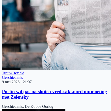
Trouw
Betaald
Geschiedenis
9 mei 2026
·
21:07
Poetin wil pas na sluiten vredesakkoord ontmoeting
met Zelensky
Geschiedenis
:
De Koude Oorlog