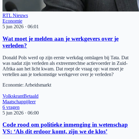
RTL Nieuws
Economie
5 jun 2026
·
06:01
Wat moet je melden aan je werkgevers over je
verleden?
Donald Pols werd op zijn eerste werkdag ontslagen bij Tata. Dat
was nadat zijn verleden als extreemrechtse actievoerder in Zuid-
Afrika aan het licht kwam. Dat roept de vraag op: wat moet je
vertellen aan je toekomstige werkgever over je verleden?
Economie
:
Arbeidsmarkt
Volkskrant
Betaald
Maatschappijleer
6
vragen
5 jun 2026
·
06:00
Code rood om politieke inmenging in wetenschap
VS: ‘Als dit erdoor komt, zijn we de klos’