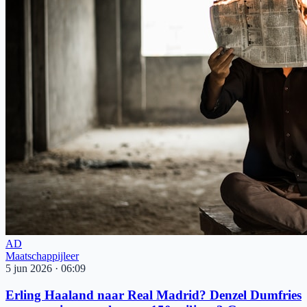
AD
Maatschappijleer
5 jun 2026
·
06:09
Erling Haaland naar Real Madrid? Denzel Dumfries