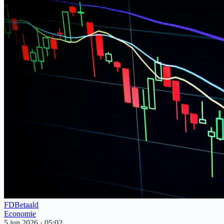
FD
Betaald
Economie
5 jun 2026
·
05:02