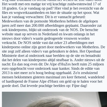
Het wordt met een matige tot vrij krachtige zuidwestenwind 17 of
18 graden. Ga je vandaag op pad? Hier vind je het overzicht van de
files en wegwerkzaamheden en hier de situatie op het spoor. Wat
kan je vandaag verwachten: Dit is er vannacht gebeurd:
Medewerkers van de pornosite Motherless hebben de afgelopen
jaren zelf meer dan 200.000 afbeeldingen geplaatst. Daaronder zat
ook kinderporno, blijkt uit onderzoek van de NOS. De beruchte
website staat op servers in Nederland en kwam onlangs in het
nieuws door video's waarin gedrogeerde vrouwen worden
verkracht. De NOS stelde vast dat zeker 23 afbeeldingen met
kinderporno online zijn gezet door medewerkers van Motherless. De
site zegt zelf alleen video's van gebruikers te delen. Het Openbaar
Ministerie doet al onderzoek naar beelden op de site en benadrukt
dat het delen van kinderporno altijd strafbaar is. Ander nieuws uit de
nacht: En dan nog even dit: De Alpe d'HuZes heeft ruim 25 miljoen
euro opgebracht voor onderzoek naar kanker. Sinds de editie van
2013 is niet meer zo'n hoog bedrag opgehaald. Zo'n zesduizend
mensen beklommen gisteren maximaal zes keer fietsend, wandelend
of hardlopend de Franse Alpe d'Huez om geld op te halen voor het
goede doel. Dat leverde prachtige beelden op: Fijne dag!