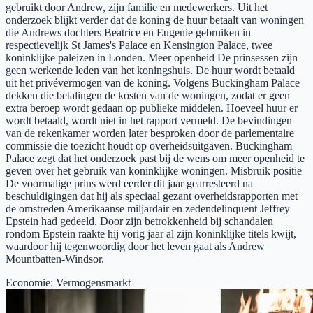
gebruikt door Andrew, zijn familie en medewerkers. Uit het
onderzoek blijkt verder dat de koning de huur betaalt van woningen
die Andrews dochters Beatrice en Eugenie gebruiken in
respectievelijk St James's Palace en Kensington Palace, twee
koninklijke paleizen in Londen. Meer openheid De prinsessen zijn
geen werkende leden van het koningshuis. De huur wordt betaald
uit het privévermogen van de koning. Volgens Buckingham Palace
dekken die betalingen de kosten van de woningen, zodat er geen
extra beroep wordt gedaan op publieke middelen. Hoeveel huur er
wordt betaald, wordt niet in het rapport vermeld. De bevindingen
van de rekenkamer worden later besproken door de parlementaire
commissie die toezicht houdt op overheidsuitgaven. Buckingham
Palace zegt dat het onderzoek past bij de wens om meer openheid te
geven over het gebruik van koninklijke woningen. Misbruik positie
De voormalige prins werd eerder dit jaar gearresteerd na
beschuldigingen dat hij als speciaal gezant overheidsrapporten met
de omstreden Amerikaanse miljardair en zedendelinquent Jeffrey
Epstein had gedeeld. Door zijn betrokkenheid bij schandalen
rondom Epstein raakte hij vorig jaar al zijn koninklijke titels kwijt,
waardoor hij tegenwoordig door het leven gaat als Andrew
Mountbatten-Windsor.
Economie
:
Vermogensmarkt