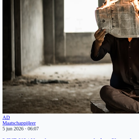
AD
Maatschappijleer
5 jun 2026
·
06:07