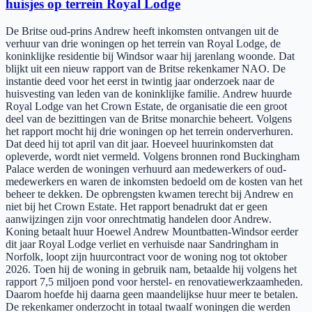
huisjes op terrein Royal Lodge
De Britse oud-prins Andrew heeft inkomsten ontvangen uit de
verhuur van drie woningen op het terrein van Royal Lodge, de
koninklijke residentie bij Windsor waar hij jarenlang woonde. Dat
blijkt uit een nieuw rapport van de Britse rekenkamer NAO. De
instantie deed voor het eerst in twintig jaar onderzoek naar de
huisvesting van leden van de koninklijke familie. Andrew huurde
Royal Lodge van het Crown Estate, de organisatie die een groot
deel van de bezittingen van de Britse monarchie beheert. Volgens
het rapport mocht hij drie woningen op het terrein onderverhuren.
Dat deed hij tot april van dit jaar. Hoeveel huurinkomsten dat
opleverde, wordt niet vermeld. Volgens bronnen rond Buckingham
Palace werden de woningen verhuurd aan medewerkers of oud-
medewerkers en waren de inkomsten bedoeld om de kosten van het
beheer te dekken. De opbrengsten kwamen terecht bij Andrew en
niet bij het Crown Estate. Het rapport benadrukt dat er geen
aanwijzingen zijn voor onrechtmatig handelen door Andrew.
Koning betaalt huur Hoewel Andrew Mountbatten-Windsor eerder
dit jaar Royal Lodge verliet en verhuisde naar Sandringham in
Norfolk, loopt zijn huurcontract voor de woning nog tot oktober
2026. Toen hij de woning in gebruik nam, betaalde hij volgens het
rapport 7,5 miljoen pond voor herstel- en renovatiewerkzaamheden.
Daarom hoefde hij daarna geen maandelijkse huur meer te betalen.
De rekenkamer onderzocht in totaal twaalf woningen die werden