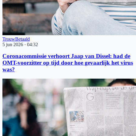
Trouw
Betaald
5 jun 2026
·
04:32
Coronacommissie verhoort Jaap van Dissel: had de
OMT-voorzitter op tijd door hoe gevaarlijk het virus
was?