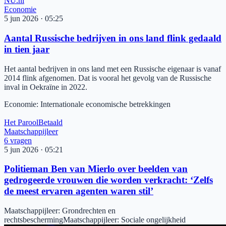
NU.nl
Economie
5 jun 2026
·
05:25
Aantal Russische bedrijven in ons land flink gedaald
in tien jaar
Het aantal bedrijven in ons land met een Russische eigenaar is vanaf
2014 flink afgenomen. Dat is vooral het gevolg van de Russische
inval in Oekraïne in 2022.
Economie
:
Internationale economische betrekkingen
Het Parool
Betaald
Maatschappijleer
6
vragen
5 jun 2026
·
05:21
Politieman Ben van Mierlo over beelden van
gedrogeerde vrouwen die worden verkracht: ‘Zelfs
de meest ervaren agenten waren stil’
Maatschappijleer
:
Grondrechten en
rechtsbescherming
Maatschappijleer
:
Sociale ongelijkheid