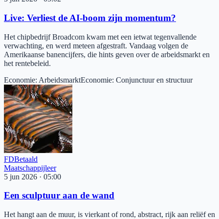
Live: Verliest de AI-boom zijn momentum?
Het chipbedrijf Broadcom kwam met een ietwat tegenvallende
verwachting, en werd meteen afgestraft. Vandaag volgen de
Amerikaanse banencijfers, die hints geven over de arbeidsmarkt en
het rentebeleid.
Economie
:
Arbeidsmarkt
Economie
:
Conjunctuur en structuur
FD
Betaald
Maatschappijleer
5 jun 2026
·
05:00
Een sculptuur aan de wand
Het hangt aan de muur, is vierkant of rond, abstract, rijk aan reliëf en