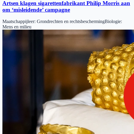
Artsen klagen sigarettenfabrikant Philip Morris aan
om ‘misleidende’ campagne
Maatschappijleer
:
Grondrechten en rechtsbescherming
Biologie
:
Mens en milieu