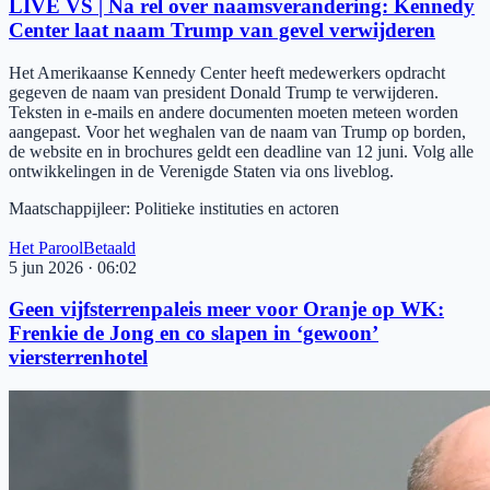
LIVE VS | Na rel over naamsverandering: Kennedy
Center laat naam Trump van gevel verwijderen
Het Amerikaanse Kennedy Center heeft medewerkers opdracht
gegeven de naam van president Donald Trump te verwijderen.
Teksten in e-mails en andere documenten moeten meteen worden
aangepast. Voor het weghalen van de naam van Trump op borden,
de website en in brochures geldt een deadline van 12 juni. Volg alle
ontwikkelingen in de Verenigde Staten via ons liveblog.
Maatschappijleer
:
Politieke instituties en actoren
Het Parool
Betaald
5 jun 2026
·
06:02
Geen vijfsterrenpaleis meer voor Oranje op WK:
Frenkie de Jong en co slapen in ‘gewoon’
viersterrenhotel