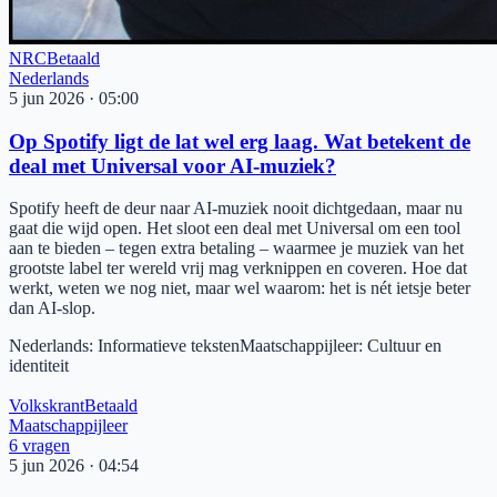
NRC
Betaald
Nederlands
5 jun 2026
·
05:00
Op Spotify ligt de lat wel erg laag. Wat betekent de
deal met Universal voor AI-muziek?
Spotify heeft de deur naar AI-muziek nooit dichtgedaan, maar nu
gaat die wijd open. Het sloot een deal met Universal om een tool
aan te bieden – tegen extra betaling – waarmee je muziek van het
grootste label ter wereld vrij mag verknippen en coveren. Hoe dat
werkt, weten we nog niet, maar wel waarom: het is nét ietsje beter
dan AI-slop.
Nederlands
:
Informatieve teksten
Maatschappijleer
:
Cultuur en
identiteit
Volkskrant
Betaald
Maatschappijleer
6
vragen
5 jun 2026
·
04:54