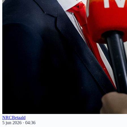
NRC
Betaald
5 jun 2026
·
04:36