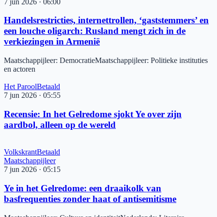
7 jun 2026
·
06:00
Handelsrestricties, internettrollen, ‘gaststemmers’ en
een louche oligarch: Rusland mengt zich in de
verkiezingen in Armenië
Maatschappijleer
:
Democratie
Maatschappijleer
:
Politieke instituties
en actoren
Het Parool
Betaald
7 jun 2026
·
05:55
Recensie: In het Gelredome sjokt Ye over zijn
aardbol, alleen op de wereld
Volkskrant
Betaald
Maatschappijleer
7 jun 2026
·
05:15
Ye in het Gelredome: een draaikolk van
basfrequenties zonder haat of antisemitisme