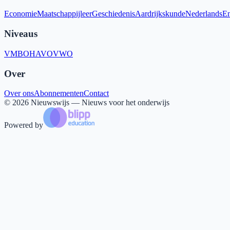
Economie
Maatschappijleer
Geschiedenis
Aardrijkskunde
Nederlands
En
Niveaus
VMBO
HAVO
VWO
Over
Over ons
Abonnementen
Contact
©
2026
Nieuwswijs — Nieuws voor het onderwijs
Powered by