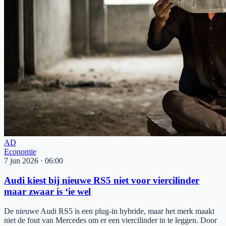
AD
Economie
7 jun 2026
·
06:00
Audi kiest bij nieuwe RS5 niet voor viercilinder
maar zwaar is ‘ie wel
De nieuwe Audi RS5 is een plug-in hybride, maar het merk maakt
niet de fout van Mercedes om er een viercilinder in te leggen. Door