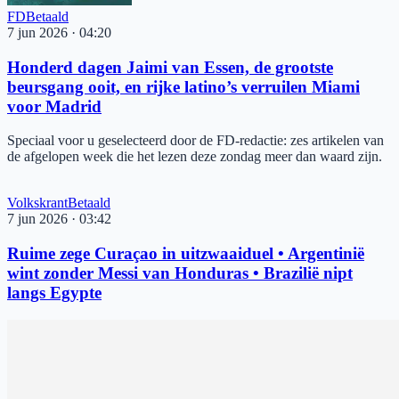
FD
Betaald
7 jun 2026
·
04:20
Honderd dagen Jaimi van Essen, de grootste
beursgang ooit, en rijke latino’s verruilen Miami
voor Madrid
Speciaal voor u geselecteerd door de FD-redactie: zes artikelen van
de afgelopen week die het lezen deze zondag meer dan waard zijn.
Volkskrant
Betaald
7 jun 2026
·
03:42
Ruime zege Curaçao in uitzwaaiduel • Argentinië
wint zonder Messi van Honduras • Brazilië nipt
langs Egypte