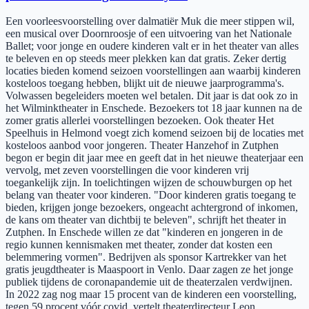
Een voorleesvoorstelling over dalmatiër Muk die meer stippen wil,
een musical over Doornroosje of een uitvoering van het Nationale
Ballet; voor jonge en oudere kinderen valt er in het theater van alles
te beleven en op steeds meer plekken kan dat gratis. Zeker dertig
locaties bieden komend seizoen voorstellingen aan waarbij kinderen
kosteloos toegang hebben, blijkt uit de nieuwe jaarprogramma's.
Volwassen begeleiders moeten wel betalen. Dit jaar is dat ook zo in
het Wilminktheater in Enschede. Bezoekers tot 18 jaar kunnen na de
zomer gratis allerlei voorstellingen bezoeken. Ook theater Het
Speelhuis in Helmond voegt zich komend seizoen bij de locaties met
kosteloos aanbod voor jongeren. Theater Hanzehof in Zutphen
begon er begin dit jaar mee en geeft dat in het nieuwe theaterjaar een
vervolg, met zeven voorstellingen die voor kinderen vrij
toegankelijk zijn. In toelichtingen wijzen de schouwburgen op het
belang van theater voor kinderen. "Door kinderen gratis toegang te
bieden, krijgen jonge bezoekers, ongeacht achtergrond of inkomen,
de kans om theater van dichtbij te beleven", schrijft het theater in
Zutphen. In Enschede willen ze dat "kinderen en jongeren in de
regio kunnen kennismaken met theater, zonder dat kosten een
belemmering vormen". Bedrijven als sponsor Kartrekker van het
gratis jeugdtheater is Maaspoort in Venlo. Daar zagen ze het jonge
publiek tijdens de coronapandemie uit de theaterzalen verdwijnen.
In 2022 zag nog maar 15 procent van de kinderen een voorstelling,
tegen 59 procent vóór covid, vertelt theaterdirecteur Leon