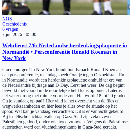
NOS
Geschiedenis
6
vragen
7 jun 2026
·
05:00
Wekdienst 7/6: Nederlandse herdenkingsplaquette in
Normandië • Persconferentie Ronald Koeman in
New York
Goedemorgen! In New York houdt bondscoach Ronald Koeman
een persconferentie, maandag speelt Oranje tegen Oezbekistan. En
in Normandië wordt een herdenkingsplaquette onthuld ter ere van
de Nederlandse bijdrage aan D-Day. Eerst het weer: De dag begint
bewolkt met vooral in de noordelijke helft kans op buien. Later is
het vaker droog met ruimte voor de zon. Het wordt 18 tot 20 graden.
Ga je vandaag op pad? Hier vind je het overzicht van de files en
wegwerkzaamheden en hier lees je alles over de situatie op het
spoor. Wat kan je vandaag verwachten: Dit is er vannacht gebeurd:
Bij Israëlische luchtaanvallen op Gaza-Stad zijn zeker zeven
Palestijnen gedood, onder wie twee vrouwen. Volgens de Palestijnse
autoriteiten werd een vluchtelingenkamp in Gaza-Stad geraakt.