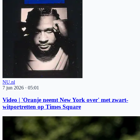
NU.nl
7 jun 2026
·
05:01
Video | 'Oranje neemt New York over' met zwart-
witportretten op Times Square