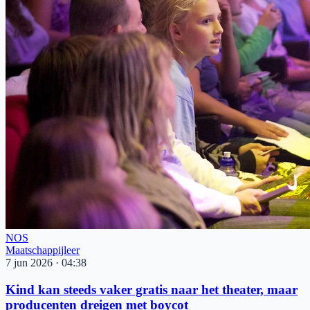
NOS
Maatschappijleer
7 jun 2026
·
04:38
Kind kan steeds vaker gratis naar het theater, maar
producenten dreigen met boycot