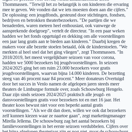
Thommassen. "Terwijl het zo belangrijk is om kinderen die ervaring
mee te geven. We vonden dat we iets moesten doen aan die cijfers."
De oplossing: een jeugdfonds, gesteund door stichtingen, fondsen,
bedrijven en betrokken theaterbezoekers. "De partijen die we
benaderden, waren meteen heel enthousiast, ook vanwege de
aansprekende doelgroep", vertelt de directeur. "In een paar weken
hadden we het fonds opgetuigd en dekking om alle voorstellingen
een jaar lang gratis aan te bieden aan kinderen." Daarbij kregen de
makers voor alle bezette stoelen betaald, óók de kinderstoelen. "We
merkten al heel snel dat het ging vliegen", zegt Thommassen. "In
2018/2019, het meest vergelijkbare seizoen van voor corona,
hadden we 5000 bezoekers bij jeugdvoorstellingen. In seizoen
2024/2025 ging het om ruim 23.000 bezoekers voor gratis
jeugdvoorstellingen, waarvan bijna 14.000 kinderen. De bezetting
steeg van 46 procent naar 84 procent." Meer donateurs Overtuigd
door het succes in Venlo namen de afgelopen jaren steeds meer
theaters de Limburgse formule over, zoals Schouwburg Hengelo.
Daar zijn sinds seizoen 2024/2025 praktisch alle jeugd- en
dansvoorstellingen gratis voor bezoekers tot en met 16 jaar. Het
theater koos bewust niet voor een beperkt aantal gratis
voorstellingen. "Als we dit dan doen, willen we ook dat bezoekers
zelf kunnen kiezen waar ze naartoe gaan", zegt marketingmanager
Mirella Jellema. De schouwburg zag het aantal bezoekers bij
familievoorstellingen in het eerste seizoen verdubbelen. Cijfers over
het bijna afgelopen theaterjaar zijn er nog niet, maar de schouwburg