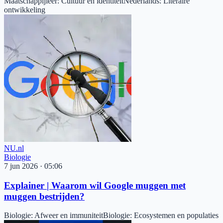
Maatschappijleer
:
Cultuur en identiteit
Nederlands
:
Literaire
ontwikkeling
NU.nl
Biologie
7 jun 2026
·
05:06
Explainer | Waarom wil Google muggen met
muggen bestrijden?
Biologie
:
Afweer en immuniteit
Biologie
:
Ecosystemen en populaties