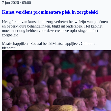
7 jun 2026
·
05:00
Kunst verdient prominentere plek in zorgbeleid
Het gebruik van kunst in de zorg verbetert het welzijn van patiënten
en beperkt dure behandelingen, blijkt uit onderzoek. Het kabinet
moet meer oog hebben voor deze creatieve oplossingen in het
zorgbeleid.
Maatschappijleer
:
Sociaal beleid
Maatschappijleer
:
Cultuur en
identiteit