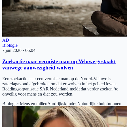
AD
Biologie
7 jun 2026
·
06:04
Zoekactie naar vermiste man op Veluwe gestaakt
vanwege aanwezigheid wolven
Een zoekactie naar een vermiste man op de Noord-Veluwe is
zaterdagavond afgebroken omdat er wolven in het gebied leven.
Reddingsorganisatie SAR Nederland meldt dat verder zoeken ‘te
onveilig voor mens en dier zou worden.
Biologie
:
Mens en milieu
Aardrijkskunde
:
Natuurlijke hulpbronnen