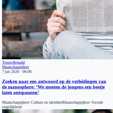
Trouw
Betaald
Maatschappijleer
7 jun 2026
·
06:00
Zoeken naar een antwoord op de verleidingen van
de manosphere: ‘We moeten de jongens een beetje
laten ontspannen’
Maatschappijleer
:
Cultuur en identiteit
Maatschappijleer
:
Sociale
ongelijkheid