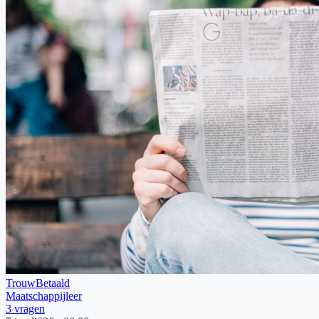
Trouw
Betaald
Maatschappijleer
3
vragen