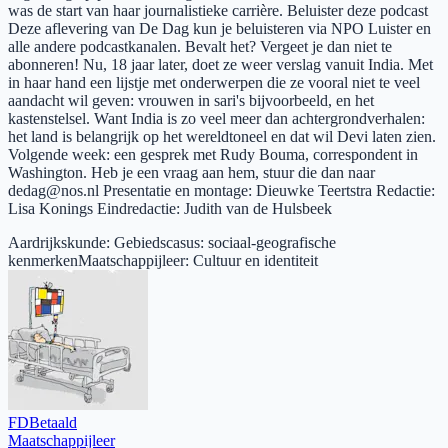
was de start van haar journalistieke carrière. Beluister deze podcast
Deze aflevering van De Dag kun je beluisteren via NPO Luister en
alle andere podcastkanalen. Bevalt het? Vergeet je dan niet te
abonneren! Nu, 18 jaar later, doet ze weer verslag vanuit India. Met
in haar hand een lijstje met onderwerpen die ze vooral niet te veel
aandacht wil geven: vrouwen in sari's bijvoorbeeld, en het
kastenstelsel. Want India is zo veel meer dan achtergrondverhalen:
het land is belangrijk op het wereldtoneel en dat wil Devi laten zien.
Volgende week: een gesprek met Rudy Bouma, correspondent in
Washington. Heb je een vraag aan hem, stuur die dan naar
dedag@nos.nl Presentatie en montage: Dieuwke Teertstra Redactie:
Lisa Konings Eindredactie: Judith van de Hulsbeek
Aardrijkskunde
:
Gebiedscasus: sociaal-geografische
kenmerken
Maatschappijleer
:
Cultuur en identiteit
FD
Betaald
Maatschappijleer