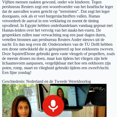
Vijftien mensen raakten gewond, onder wie kinderen. Tegen
persbureau Reuters zegt een woordvoerder van het Israëlische leger
dat de aanvallen waren gericht op "terroristen". Dat zegt het leger
doorgaans, ook als er veel burgerslachtoffers vallen. Hamas
veroordeelt de aanval in een verklaring en noemt de timing
opvallend. In Egypte hebben onderhandelaars vandaag gepraat met
Hamas-leiders over het vervolg van het staakt-het-vuren. De
gesprekken zullen naar verwachting nog een paar dagen duren,
vertellen bronnen aan persbureau Reuters Ander nieuws uit de
nacht: En dan nog even dit: Onderzoekers van de TU Delft hebben
een drone ontwikkeld die is geïnspireerd op hoe eekhoorns zweven.
Deze SquirrelDrone gebruikt geen vaste vleugels of propellers, zoals
de meeste drones nu doen, maar kan tijdens het vliegen zijn hele
lichaamsvorm aanpassen, vergelijkbaar met hoe een eekhoorn zijn
poten, romp, staart en vlieghuid gebruikt tijdens een zweefvlucht.
Een fijne zondag!
Geschiedenis
:
Nederland en de Tweede Wereldoorlog