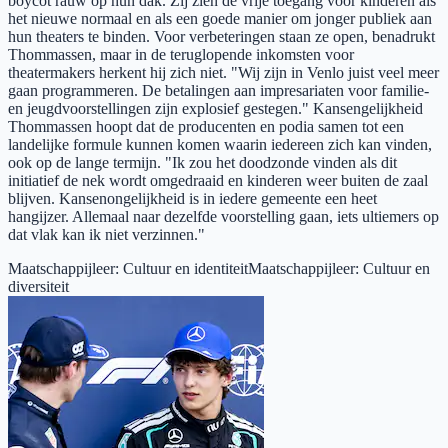
boycot rauw op hun dak. Zij zien de vrije toegang voor kinderen als
het nieuwe normaal en als een goede manier om jonger publiek aan
hun theaters te binden. Voor verbeteringen staan ze open, benadrukt
Thommassen, maar in de teruglopende inkomsten voor
theatermakers herkent hij zich niet. "Wij zijn in Venlo juist veel meer
gaan programmeren. De betalingen aan impresariaten voor familie-
en jeugdvoorstellingen zijn explosief gestegen." Kansengelijkheid
Thommassen hoopt dat de producenten en podia samen tot een
landelijke formule kunnen komen waarin iedereen zich kan vinden,
ook op de lange termijn. "Ik zou het doodzonde vinden als dit
initiatief de nek wordt omgedraaid en kinderen weer buiten de zaal
blijven. Kansenongelijkheid is in iedere gemeente een heet
hangijzer. Allemaal naar dezelfde voorstelling gaan, iets ultiemers op
dat vlak kan ik niet verzinnen."
Maatschappijleer
:
Cultuur en identiteit
Maatschappijleer
:
Cultuur en
diversiteit