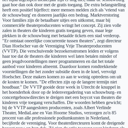
gaat hoe dan ook door met de gratis toegang. De extra belangstelling
heeft een positief bijeffect: meer mensen melden zich als 'vriend van
de schouwburg' en doneren jaarlijks een bedrag. Marktverstoring
Voor families zijn de betaalbare uitjes een uitkomst, maar bij
commerciële theaterproducenten wringt het concept. Zij zien volle
zalen in theaters die kinderen gratis toegang geven, maar lege
plekken in de schouwburg met betaalde tickets een stad verderop.
"Er ontstaat oneerlijke concurrentie tussen theaters", zegt directeur
Dian Hoelscher van de Vereniging Vrije Theaterproducenten
(VVTP). Die verschuivende bezoekersstromen leiden er volgens
haar toe dat de theaters die kinderen wel laten betalen minder of
geen jeugdvoorstellingen meer programmeren en dat het totale
aanbod voor kinderen afneemt. Daardoor komen rondtrekkende
voorstellingen die het zonder subsidie doen in de knel, vervolgt
Hoelscher. Deze makers komen zo aan te weinig optredens om uit
de kosten te komen. "De effecten zijn op de langere termijn niet
houdbaar." De VVTP gooide deze week in Utrecht de knuppel in
het hoenderhok door op de ledenvergadering van schouwburg- en
concertgebouwdirecties te dreigen met een boycot van theaters die
kinderen vrije toegang verschaffen. Die woorden hebben gewicht;
bij de VVTP aangesloten producenten, zoals Albert Verlinde
Theater, MediaLane en Van Hoorne Studios, verzorgen zo'n 85
procent van alle professionele podiumkunsten in Nederland,
becijferde de vereniging. Voor theaterdirecteuren komt de dreigende