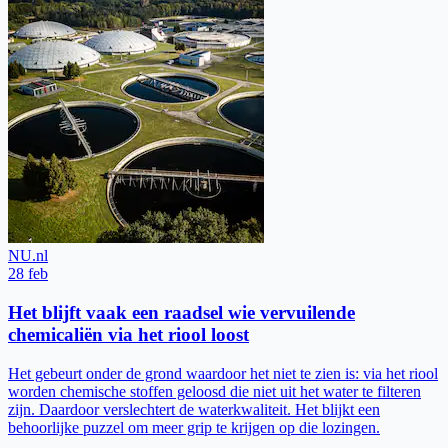
NU.nl
28 feb
Het blijft vaak een raadsel wie vervuilende
chemicaliën via het riool loost
Het gebeurt onder de grond waardoor het niet te zien is: via het riool
worden chemische stoffen geloosd die niet uit het water te filteren
zijn. Daardoor verslechtert de waterkwaliteit. Het blijkt een
behoorlijke puzzel om meer grip te krijgen op die lozingen.