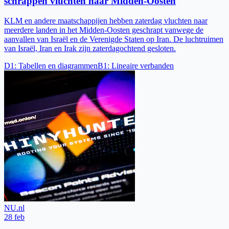
schrappen vluchten naar Midden-Oosten
KLM en andere maatschappijen hebben zaterdag vluchten naar
meerdere landen in het Midden-Oosten geschrapt vanwege de
aanvallen van Israël en de Verenigde Staten op Iran. De luchtruimen
van Israël, Iran en Irak zijn zaterdagochtend gesloten.
D1
:
Tabellen en diagrammen
B1
:
Lineaire verbanden
NU.nl
28 feb