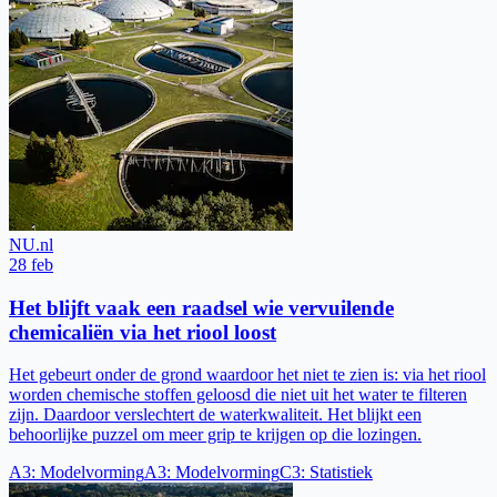
NU.nl
28 feb
Het blijft vaak een raadsel wie vervuilende
chemicaliën via het riool loost
Het gebeurt onder de grond waardoor het niet te zien is: via het riool
worden chemische stoffen geloosd die niet uit het water te filteren
zijn. Daardoor verslechtert de waterkwaliteit. Het blijkt een
behoorlijke puzzel om meer grip te krijgen op die lozingen.
A3
:
Modelvorming
A3
:
Modelvorming
C3
:
Statistiek