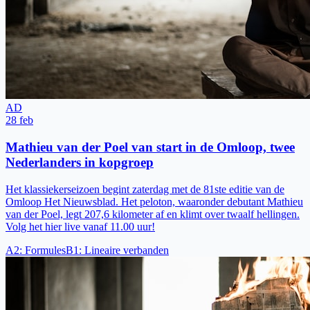
AD
28 feb
Mathieu van der Poel van start in de Omloop, twee
Nederlanders in kopgroep
Het klassiekerseizoen begint zaterdag met de 81ste editie van de
Omloop Het Nieuwsblad. Het peloton, waaronder debutant Mathieu
van der Poel, legt 207,6 kilometer af en klimt over twaalf hellingen.
Volg het hier live vanaf 11.00 uur!
A2
:
Formules
B1
:
Lineaire verbanden