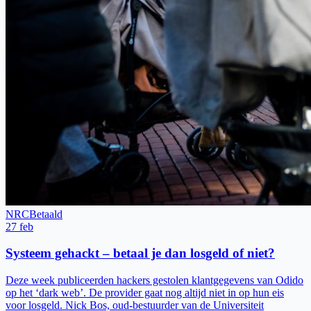
NRC
Betaald
27 feb
Systeem gehackt – betaal je dan losgeld of niet?
Deze week publiceerden hackers gestolen klantgegevens van Odido
op het ‘dark web’. De provider gaat nog altijd niet in op hun eis
voor losgeld. Nick Bos, oud-bestuurder van de Universiteit