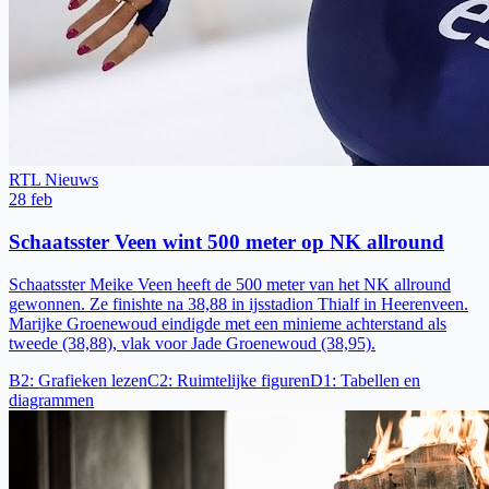
RTL Nieuws
28 feb
Schaatsster Veen wint 500 meter op NK allround
Schaatsster Meike Veen heeft de 500 meter van het NK allround
gewonnen. Ze finishte na 38,88 in ijsstadion Thialf in Heerenveen.
Marijke Groenewoud eindigde met een minieme achterstand als
tweede (38,88), vlak voor Jade Groenewoud (38,95).
B2
:
Grafieken lezen
C2
:
Ruimtelijke figuren
D1
:
Tabellen en
diagrammen