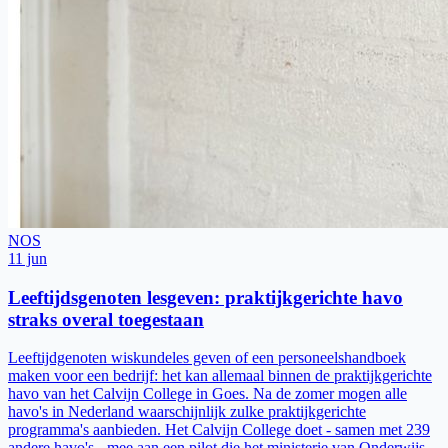
NOS
11 jun
Leeftijdsgenoten lesgeven: praktijkgerichte havo
straks overal toegestaan
Leeftijdgenoten wiskundeles geven of een personeelshandboek
maken voor een bedrijf: het kan allemaal binnen de praktijkgerichte
havo van het Calvijn College in Goes. Na de zomer mogen alle
havo's in Nederland waarschijnlijk zulke praktijkgerichte
programma's aanbieden. Het Calvijn College doet - samen met 239
andere havo's - mee aan een pilot die het ministerie van Onderwijs