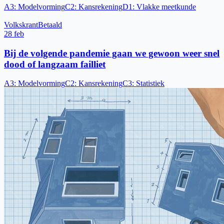
A3
:
Modelvorming
C2
:
Kansrekening
D1
:
Vlakke meetkunde
Volkskrant
Betaald
28 feb
Bij de volgende pandemie gaan we gewoon weer snel
dood of langzaam failliet
A3
:
Modelvorming
C2
:
Kansrekening
C3
:
Statistiek