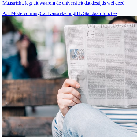
Maastricht, legt uit waarom de universiteit dat destijds wél deed.
A3
:
Modelvorming
C2
:
Kansrekening
B1
:
Standaardfuncties