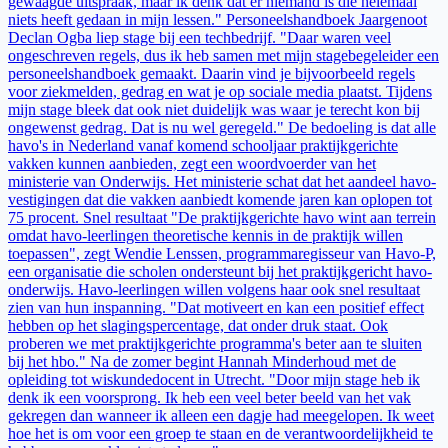
gewaagde uitspraak, maar ik denk dat er niemand is die helemaal
niets heeft gedaan in mijn lessen." Personeelshandboek Jaargenoot
Declan Ogba liep stage bij een techbedrijf. "Daar waren veel
ongeschreven regels, dus ik heb samen met mijn stagebegeleider een
personeelshandboek gemaakt. Daarin vind je bijvoorbeeld regels
voor ziekmelden, gedrag en wat je op sociale media plaatst. Tijdens
mijn stage bleek dat ook niet duidelijk was waar je terecht kon bij
ongewenst gedrag. Dat is nu wel geregeld." De bedoeling is dat alle
havo's in Nederland vanaf komend schooljaar praktijkgerichte
vakken kunnen aanbieden, zegt een woordvoerder van het
ministerie van Onderwijs. Het ministerie schat dat het aandeel havo-
vestigingen dat die vakken aanbiedt komende jaren kan oplopen tot
75 procent. Snel resultaat "De praktijkgerichte havo wint aan terrein
omdat havo-leerlingen theoretische kennis in de praktijk willen
toepassen", zegt Wendie Lenssen, programmaregisseur van Havo-P,
een organisatie die scholen ondersteunt bij het praktijkgericht havo-
onderwijs. Havo-leerlingen willen volgens haar ook snel resultaat
zien van hun inspanning. "Dat motiveert en kan een positief effect
hebben op het slagingspercentage, dat onder druk staat. Ook
proberen we met praktijkgerichte programma's beter aan te sluiten
bij het hbo." Na de zomer begint Hannah Minderhoud met de
opleiding tot wiskundedocent in Utrecht. "Door mijn stage heb ik
denk ik een voorsprong. Ik heb een veel beter beeld van het vak
gekregen dan wanneer ik alleen een dagje had meegelopen. Ik weet
hoe het is om voor een groep te staan en de verantwoordelijkheid te