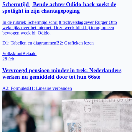
Schermtijd | Bende achter Odido-hack zoekt de
spotlight in zijn chantagepoging
In de rubriek Schermtijd schrijft techverslaggever Rutger Otto
wekelijks over het internet. Deze week blikt hij terug op een
bewogen week bij Odido.
D1
:
Tabellen en diagrammen
B2
:
Grafieken lezen
Volkskrant
Betaald
28 feb
Vervroegd pensioen minder in trek: Neder­landers
werken nu gemid­deld door tot hun 66ste
A2
:
Formules
B1
:
Lineaire verbanden