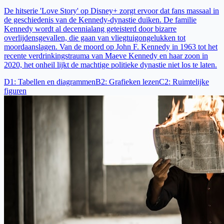
De hitserie 'Love Story' op Disney+ zorgt ervoor dat fans massaal in
de geschiedenis van de Kennedy-dynastie duiken. De familie
Kennedy wordt al decennialang geteisterd door bizarre
overlijdensgevallen, die gaan van vliegtuigongelukken tot
moordaanslagen. Van de moord op John F. Kennedy in 1963 tot het
recente verdrinkingstrauma van Maeve Kennedy en haar zoon in
2020, het onheil lijkt de machtige politieke dynastie niet los te laten.
D1
:
Tabellen en diagrammen
B2
:
Grafieken lezen
C2
:
Ruimtelijke
figuren