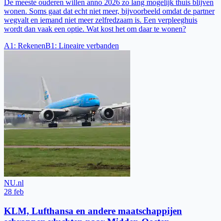
De meeste ouderen willen anno 2026 zo lang mogelijk thuis blijven
wonen. Soms gaat dat echt niet meer, bijvoorbeeld omdat de partner
wegvalt en iemand niet meer zelfredzaam is. Een verpleeghuis
wordt dan vaak een optie. Wat kost het om daar te wonen?
A1
:
Rekenen
B1
:
Lineaire verbanden
NU.nl
28 feb
KLM, Lufthansa en andere maatschappijen