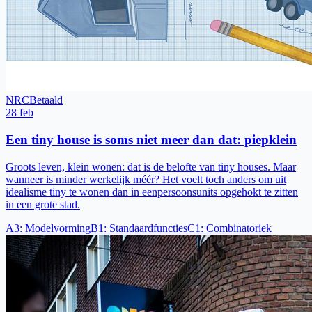
NRC
Betaald
28 feb
Een tiny house is soms niet meer dan dat: piepklein
Groots leven, klein wonen: dat is de belofte van tiny houses. Maar
wanneer is minder werkelijk méér? Het voelt toch anders om uit
idealisme tiny te wonen dan in eenpersoonsunits opgehokt te zitten
in een grote stad.
A3
:
Modelvorming
B1
:
Standaardfuncties
C1
:
Combinatoriek