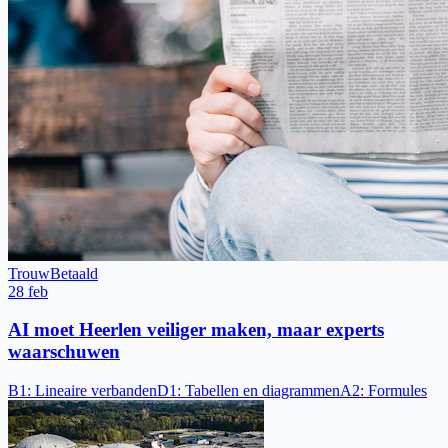
Trouw
Betaald
28 feb
AI moet Heerlen veiliger maken, maar experts
waarschuwen
B1
:
Lineaire verbanden
D1
:
Tabellen en diagrammen
A2
:
Formules