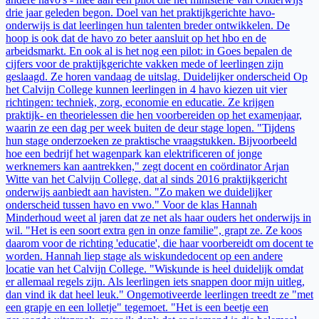
drie jaar geleden begon. Doel van het praktijkgerichte havo-
onderwijs is dat leerlingen hun talenten breder ontwikkelen. De
hoop is ook dat de havo zo beter aansluit op het hbo en de
arbeidsmarkt. En ook al is het nog een pilot: in Goes bepalen de
cijfers voor de praktijkgerichte vakken mede of leerlingen zijn
geslaagd. Ze horen vandaag de uitslag. Duidelijker onderscheid Op
het Calvijn College kunnen leerlingen in 4 havo kiezen uit vier
richtingen: techniek, zorg, economie en educatie. Ze krijgen
praktijk- en theorielessen die hen voorbereiden op het examenjaar,
waarin ze een dag per week buiten de deur stage lopen. "Tijdens
hun stage onderzoeken ze praktische vraagstukken. Bijvoorbeeld
hoe een bedrijf het wagenpark kan elektrificeren of jonge
werknemers kan aantrekken," zegt docent en coördinator Arjan
Witte van het Calvijn College, dat al sinds 2016 praktijkgericht
onderwijs aanbiedt aan havisten. "Zo maken we duidelijker
onderscheid tussen havo en vwo." Voor de klas Hannah
Minderhoud weet al jaren dat ze net als haar ouders het onderwijs in
wil. "Het is een soort extra gen in onze familie", grapt ze. Ze koos
daarom voor de richting 'educatie', die haar voorbereidt om docent te
worden. Hannah liep stage als wiskundedocent op een andere
locatie van het Calvijn College. "Wiskunde is heel duidelijk omdat
er allemaal regels zijn. Als leerlingen iets snappen door mijn uitleg,
dan vind ik dat heel leuk." Ongemotiveerde leerlingen treedt ze "met
een grapje en een lolletje" tegemoet. "Het is een beetje een