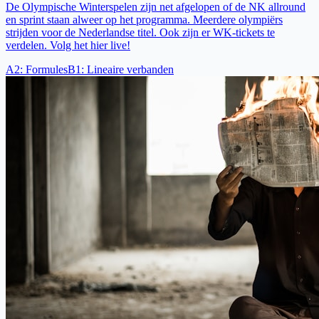
De Olympische Winterspelen zijn net afgelopen of de NK allround
en sprint staan alweer op het programma. Meerdere olympiërs
strijden voor de Nederlandse titel. Ook zijn er WK-tickets te
verdelen. Volg het hier live!
A2
:
Formules
B1
:
Lineaire verbanden