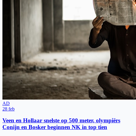
AD
28 feb
Veen en Hollaar snelste op 500 meter, olympiërs
Conijn en Bosker beginnen NK in top tien