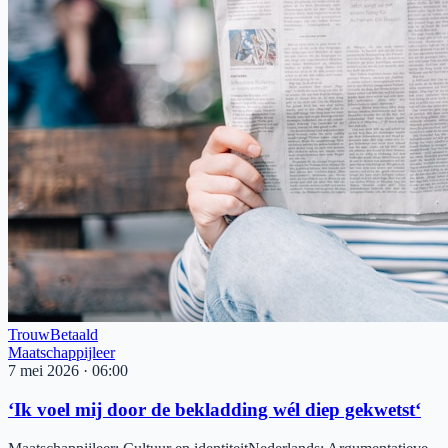
Trouw
Betaald
Maatschappijleer
7 mei 2026
·
06:00
‘Ik voel mij door de bekladding wél diep gekwetst‘