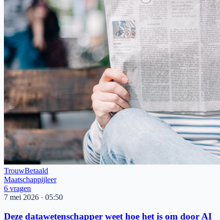
Trouw
Betaald
Maatschappijleer
6
vragen
7 mei 2026
·
05:50
Deze datawetenschapper weet hoe het is om door AI