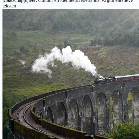
Maatschappijleer
:
Cultuur en identiteit
Nederlands
:
Argumentatieve
teksten