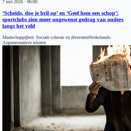
7 mei 2026
·
06:00
‘Scheids, doe je bril op’ en ‘Geef hem een schop’:
sportclubs zien meer ongewenst gedrag van ouders
langs het veld
Maatschappijleer
:
Sociale cohesie en diversiteit
Nederlands
:
Argumentatieve teksten