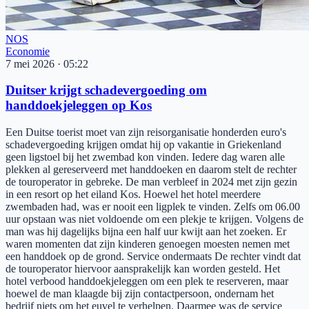
NOS
Economie
7 mei 2026
·
05:22
Duitser krijgt schadevergoeding om
handdoekjeleggen op Kos
Een Duitse toerist moet van zijn reisorganisatie honderden euro's
schadevergoeding krijgen omdat hij op vakantie in Griekenland
geen ligstoel bij het zwembad kon vinden. Iedere dag waren alle
plekken al gereserveerd met handdoeken en daarom stelt de rechter
de touroperator in gebreke. De man verbleef in 2024 met zijn gezin
in een resort op het eiland Kos. Hoewel het hotel meerdere
zwembaden had, was er nooit een ligplek te vinden. Zelfs om 06.00
uur opstaan was niet voldoende om een plekje te krijgen. Volgens de
man was hij dagelijks bijna een half uur kwijt aan het zoeken. Er
waren momenten dat zijn kinderen genoegen moesten nemen met
een handdoek op de grond. Service ondermaats De rechter vindt dat
de touroperator hiervoor aansprakelijk kan worden gesteld. Het
hotel verbood handdoekjeleggen om een plek te reserveren, maar
hoewel de man klaagde bij zijn contactpersoon, ondernam het
bedrijf niets om het euvel te verhelpen. Daarmee was de service