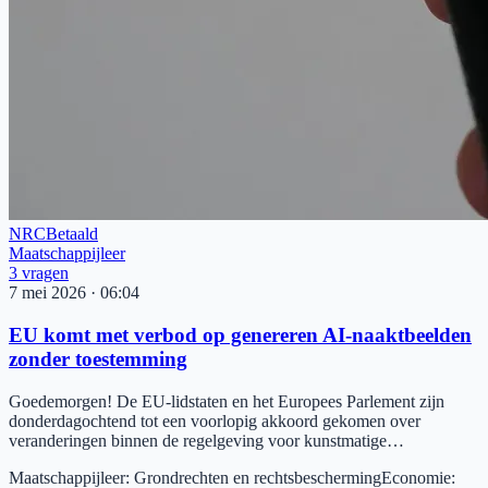
NRC
Betaald
Maatschappijleer
3
vragen
7 mei 2026
·
06:04
EU komt met verbod op genereren AI-naaktbeelden
zonder toestemming
Goedemorgen! De EU-lidstaten en het Europees Parlement zijn
donderdagochtend tot een voorlopig akkoord gekomen over
veranderingen binnen de regelgeving voor kunstmatige…
Maatschappijleer
:
Grondrechten en rechtsbescherming
Economie
: