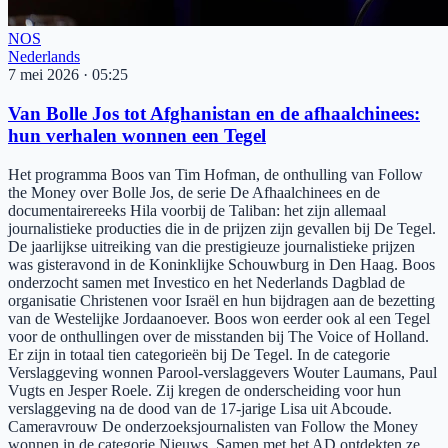
NOS
Nederlands
7 mei 2026
·
05:25
Van Bolle Jos tot Afghanistan en de afhaalchinees:
hun verhalen wonnen een Tegel
Het programma Boos van Tim Hofman, de onthulling van Follow
the Money over Bolle Jos, de serie De Afhaalchinees en de
documentairereeks Hila voorbij de Taliban: het zijn allemaal
journalistieke producties die in de prijzen zijn gevallen bij De Tegel.
De jaarlijkse uitreiking van die prestigieuze journalistieke prijzen
was gisteravond in de Koninklijke Schouwburg in Den Haag. Boos
onderzocht samen met Investico en het Nederlands Dagblad de
organisatie Christenen voor Israël en hun bijdragen aan de bezetting
van de Westelijke Jordaanoever. Boos won eerder ook al een Tegel
voor de onthullingen over de misstanden bij The Voice of Holland.
Er zijn in totaal tien categorieën bij De Tegel. In de categorie
Verslaggeving wonnen Parool-verslaggevers Wouter Laumans, Paul
Vugts en Jesper Roele. Zij kregen de onderscheiding voor hun
verslaggeving na de dood van de 17-jarige Lisa uit Abcoude.
Cameravrouw De onderzoeksjournalisten van Follow the Money
wonnen in de categorie Nieuws. Samen met het AD ontdekten ze