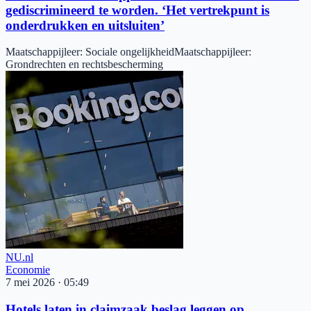
gediscrimineerd te worden. ‘Het vertrekpunt is
onderdrukken en uitsluiten’
Maatschappijleer
:
Sociale ongelijkheid
Maatschappijleer
:
Grondrechten en rechtsbescherming
NU.nl
Economie
7 mei 2026
·
05:49
Hotels laten in claimzaak beslag leggen op