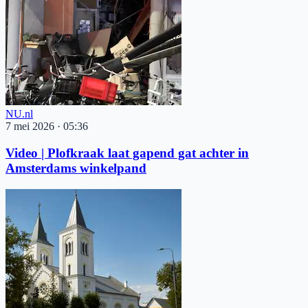
NU.nl
7 mei 2026
·
05:36
Video | Plofkraak laat gapend gat achter in
Amsterdams winkelpand