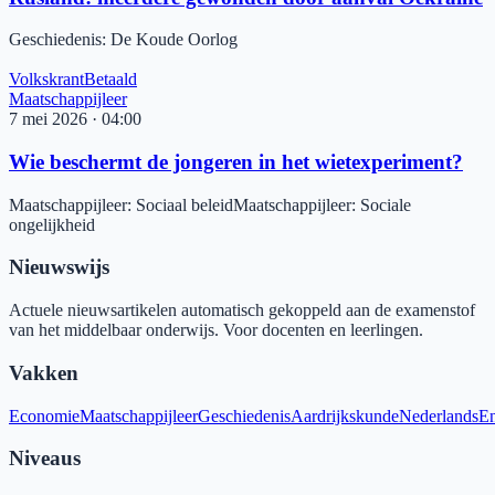
Geschiedenis
:
De Koude Oorlog
Volkskrant
Betaald
Maatschappijleer
7 mei 2026
·
04:00
Wie beschermt de jongeren in het wietexperiment?
Maatschappijleer
:
Sociaal beleid
Maatschappijleer
:
Sociale
ongelijkheid
Nieuwswijs
Actuele nieuwsartikelen automatisch gekoppeld aan de examenstof
van het middelbaar onderwijs. Voor docenten en leerlingen.
Vakken
Economie
Maatschappijleer
Geschiedenis
Aardrijkskunde
Nederlands
En
Niveaus