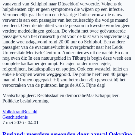
vanavond van Schiphol naar Düsseldorf vervoerde. Volgens de
hulpdiensten zijn er geen symptomen die wijzen op een infectie.
Vermoedelijk gaat het om een 65-jarige Duitse vrouw die nauw
verwant is aan een passagier van het cruiseschip die vorige maand
overleed. Over de identiteit van de persoon in kwestie worden geen
verdere mededelingen gedaan. De vlucht met twee geëvacueerde
passagiers van het cruiseschip dat voor de kust van Kaapverdië lag
landde woensdagavond rond 20.00 uur op Schiphol. Een andere
passagier van de evacuatievlucht is overgebracht naar het Leids
Universitair Medisch Centrum. Ander nieuws uit de nacht: En dan
nog even dit: In een natuurgebied in Tilburg is begin deze week een
complete badkamer gedumpt. Er lagen onder meer tegels,
rolgordijnen, isolatiespullen en spotjes. Ook een wastafel, toilet en
enkele kozijnen waren weggegooid. De politie heeft een 40-jarige
man uit Drunen opgepakt. Hij zou betrokken zijn geweest bij het
veroorzaken van de puinzooi langs de A65. Fijne dag!
Maatschappijleer
:
Rechtsstaat en democratie
Maatschappijleer
:
Politieke besluitvorming
Volkskrant
Betaald
Geschiedenis
7 mei 2026
·
04:01
Rusland: meerdere gewonden door aanval Oekraïne