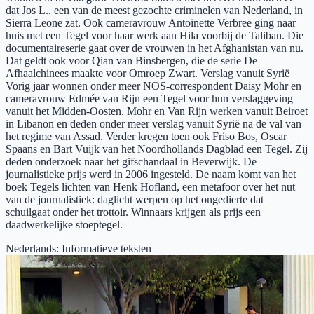
dat Jos L., een van de meest gezochte criminelen van Nederland, in
Sierra Leone zat. Ook cameravrouw Antoinette Verbree ging naar
huis met een Tegel voor haar werk aan Hila voorbij de Taliban. Die
documentaireserie gaat over de vrouwen in het Afghanistan van nu.
Dat geldt ook voor Qian van Binsbergen, die de serie De
Afhaalchinees maakte voor Omroep Zwart. Verslag vanuit Syrië
Vorig jaar wonnen onder meer NOS-correspondent Daisy Mohr en
cameravrouw Edmée van Rijn een Tegel voor hun verslaggeving
vanuit het Midden-Oosten. Mohr en Van Rijn werken vanuit Beiroet
in Libanon en deden onder meer verslag vanuit Syrië na de val van
het regime van Assad. Verder kregen toen ook Friso Bos, Oscar
Spaans en Bart Vuijk van het Noordhollands Dagblad een Tegel. Zij
deden onderzoek naar het gifschandaal in Beverwijk. De
journalistieke prijs werd in 2006 ingesteld. De naam komt van het
boek Tegels lichten van Henk Hofland, een metafoor over het nut
van de journalistiek: daglicht werpen op het ongedierte dat
schuilgaat onder het trottoir. Winnaars krijgen als prijs een
daadwerkelijke stoeptegel.
Nederlands
:
Informatieve teksten