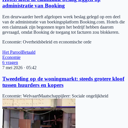
administratie van Booking
Een deurwaarder heeft afgelopen week beslag gelegd op een deel
van de administratie van boekingsplatform Booking.com. Hotels die
een claimzaak zijn begonnen tegen het bedrijf hebben daarom
gevraagd, omdat Booking de toegang tot facturen zou blokkeren.
Economie
:
Overheidsbeleid en economische orde
Het Parool
Betaald
Economie
6
vragen
7 mei 2026
·
05:42
Tweedeling op de woningmarkt: steeds grotere kloof
tussen huurders en kopers
Economie
:
Welvaart
Maatschappijleer
:
Sociale ongelijkheid